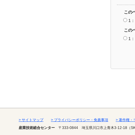
この
1
この
1
> サイトマップ
> プライバシーポリシー・免責事項
> 著作権
産業技術総合センター
〒333-0844
埼玉県川口市上青木3-12-18（S