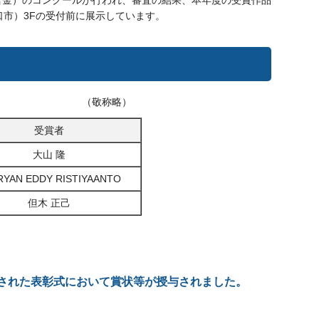
合金）のコンクールが行われ、審査の結果、本年度の受賞作品
口市）3Fの受付前に展示しています。
略）
受賞者
大山 隆
RYAN EDDY RISTIYAANTO
但木 正己
催された表彰式において賞状等が授与されました。