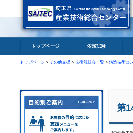
埼玉県 産業技術総合センター
トップページ
依頼試験
トップページ
>
その他支援
>
技術競技会一覧
>
鋳造技術コ
第
お客様の目的に応じた支援メニュー
をご案内します。