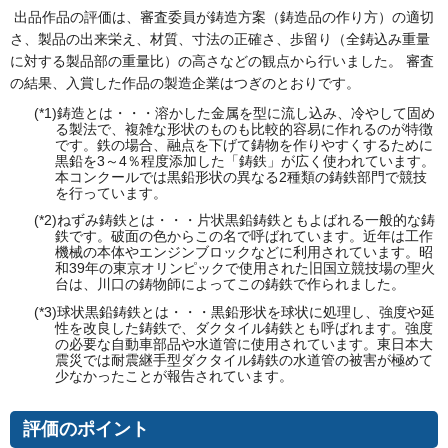
出品作品の評価は、審査委員が鋳造方案（鋳造品の作り方）の適切
さ、製品の出来栄え、材質、寸法の正確さ、歩留り（全鋳込み重量
に対する製品部の重量比）の高さなどの観点から行いました。 審査
の結果、入賞した作品の製造企業はつぎのとおりです。
(*1)鋳造とは・・・溶かした金属を型に流し込み、冷やして固め
る製法で、複雑な形状のものも比較的容易に作れるのが特徴
です。鉄の場合、融点を下げて鋳物を作りやすくするために
黒鉛を3～4％程度添加した「鋳鉄」が広く使われています。
本コンクールでは黒鉛形状の異なる2種類の鋳鉄部門で競技
を行っています。
(*2)ねずみ鋳鉄とは・・・片状黒鉛鋳鉄ともよばれる一般的な鋳
鉄です。破面の色からこの名で呼ばれています。近年は工作
機械の本体やエンジンブロックなどに利用されています。昭
和39年の東京オリンピックで使用された旧国立競技場の聖火
台は、川口の鋳物師によってこの鋳鉄で作られました。
(*3)球状黒鉛鋳鉄とは・・・黒鉛形状を球状に処理し、強度や延
性を改良した鋳鉄で、ダクタイル鋳鉄とも呼ばれます。強度
の必要な自動車部品や水道管に使用されています。東日本大
震災では耐震継手型ダクタイル鋳鉄の水道管の被害が極めて
少なかったことが報告されています。
評価のポイント