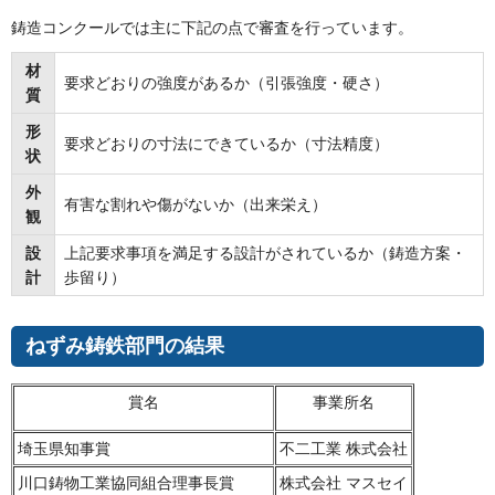
鋳造コンクールでは主に下記の点で審査を行っています。
材
要求どおりの強度があるか（引張強度・硬さ）
質
形
要求どおりの寸法にできているか（寸法精度）
状
外
有害な割れや傷がないか（出来栄え）
観
設
上記要求事項を満足する設計がされているか（鋳造方案・
計
歩留り）
ねずみ鋳鉄部門の結果
賞名
事業所名
埼玉県知事賞
不二工業 株式会社
川口鋳物工業協同組合理事長賞
株式会社 マスセイ