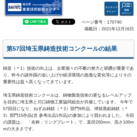
検索・
コンテ
埼玉県 産業技術総合セン
共通メ
ンツメ
ター
ニュー
ニュー
ページ番号：170740
掲載日：2021年12月16日
第57回埼玉県鋳造技術コンクールの結果
鋳造（＊1）技術の向上は、企業個々の不断の努力と研鑽が重要であ
り、昨今の諸外国の追い上げや経済環境の急激な変化等によりその
重要性は益々高くなってきています。
埼玉県鋳造技術コンクールは、鋳物製造技術の更なるレベルアップ
を目的に埼玉県と川口鋳物工業協同組合が共催しています。 今年で
57回目になり、ねずみ鋳鉄（＊2）部門9作品、球状黒鉛鋳鉄（＊
3）部門15作品(含 参考出品1作品)の参加により競われました。 今回
の課題は、 「名称：リングプレート」で、直径200mm、高さ100m
mの大きさです。