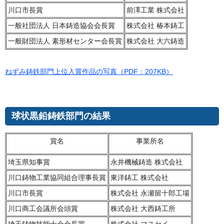
川口市長賞
前澤工業 株式会社
一般社団法人 日本鋳造協会会長賞
株式会社 椿本鋳工
一般財団法人 素形材センター会長賞
株式会社 大六鋳造
ねずみ鋳鉄部門上位入賞作品の写真（PDF：207KB）
球状黒鉛鋳鉄部門の結果
賞名
事業所名
埼玉県知事賞
永井機械鋳造 株式会社
川口鋳物工業協同組合理事長賞
東洋鋳工 株式会社
川口市長賞
株式会社 永瀬留十郎工場
川口商工会議所会頭賞
株式会社 大西鋳工所