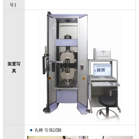
り）
装置写
真
丸棒 引張試験