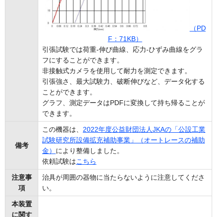
（PD
F：71KB）
引張試験では荷重-伸び曲線、応力-ひずみ曲線をグラ
フにすることができます。
非接触式カメラを使用して耐力を測定できます。
引張強さ、最大試験力、破断伸びなど、データ化する
ことができます。
グラフ、測定データはPDFに変換して持ち帰ることが
できます。
この機器は、
2022年度公益財団法人JKAの「公設工業
試験研究所設備拡充補助事業」（オートレースの補助
備考
金）
により整備しました。
依頼試験は
こちら
注意事
治具が周囲の器物に当たらないように注意してくださ
項
い。
本装置
に関す