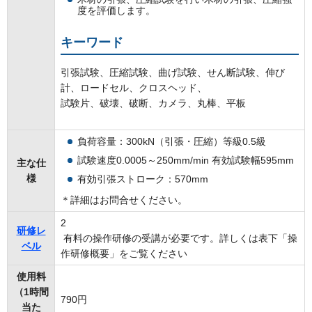
度を評価します。
キーワード
引張試験、圧縮試験、曲げ試験、せん断試験、伸び
計、ロードセル、クロスヘッド、
試験片、破壊、破断、カメラ、丸棒、平板
負荷容量：300kN（引張・圧縮）等級0.5級
試験速度0.0005～250mm/min 有効試験幅595mm
主な仕
様
有効引張ストローク：570mm
＊詳細はお問合せください。
2
研修レ
有料の操作研修の受講が必要です。詳しくは表下「操
ベル
作研修概要」をご覧ください
使用料
（1時間
790円
当た