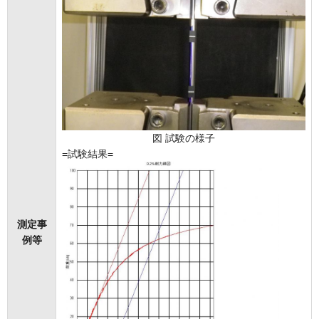
図 試験の様子
=試験結果=
測定事
例等