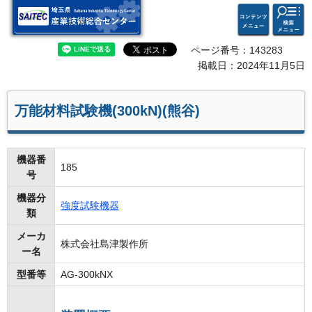
検索・
コンテ
埼玉県 産業技術総合セン
共通メ
ンツメ
ター
ニュー
ニュー
ページ番号：143283
掲載日：2024年11月5日
万能材料試験機(300kN)(熊谷)
機器番
185
号
機器分
強度試験機器
類
メーカ
株式会社島津製作所
ー名
型番等
AG-300kNX