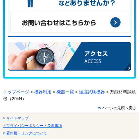
こんな課題がある、こんなことで困っている、などありませ
んか？
お問い合わせはこちらから
アクセス
トップページ
>
機器利用
>
機器一覧
>
強度試験機器
> 万能材料試験
機（20kN）
ページの先頭へ戻る
> サイトマップ
> プライバシーポリシー・免責事項
> 著作権・リンクについて