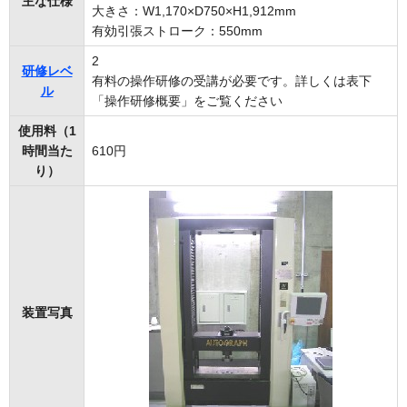
主な仕様
大きさ：W1,170×D750×H1,912mm
有効引張ストローク：550mm
2
研修レベ
有料の操作研修の受講が必要です。詳しくは表下
ル
「操作研修概要」をご覧ください
使用料（1
時間当た
610円
り）
装置写真