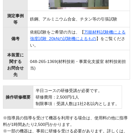
測定事例
鉄鋼、アルミニウム合金、チタン等の引張試験
等
依頼試験をご希望の方は、【
万能材料試験機による
備考
強度試験 20kNの試験機によるもの
】をご覧くださ
い。
本装置に
関する
048-265-1369(材料技術・事業化支援室 材料技術担
お問合せ
当)
先
半日コースの研修受講が必要です。
操作研修概要
研修費用：2,500円/1人
制限事項：受講人数は1社2名以内とします。
※指導員の指導を受けて機器を利用する場合は、使用料の他に指導
料が1時間あたり2,500円かかります。
※一部の機器は、事前に研修を受ける必要があります。詳しくは、