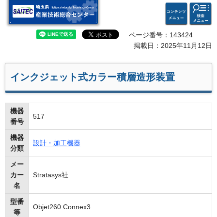
検索・
コンテ
埼玉県 産業技術総合セン
共通メ
ンツメ
ター
ニュー
ニュー
ページ番号：143424
掲載日：2025年11月12日
インクジェット式カラー積層造形装置
機器
517
番号
機器
設計・加工機器
分類
メー
カー
Stratasys社
名
型番
Objet260 Connex3
等