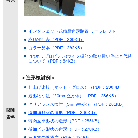
インクジェット式積層造形装置 リーフレット
樹脂物性表（PDF：200KB）
カラー見本（PDF：292KB）
PP(ポリプロピレン)ライク樹脂の取り扱い停止と代替
について（PDF：84KB）
＜造形検討例＞
仕上げ比較（マット・グロス）（PDF：290KB）
造形物寸法（20mm立方体）（PDF：236KB）
クリアランス検討（5mm軸-穴）（PDF：281KB）
関連
微細溝形状の造形（PDF：286KB）
資料
薄肉立壁形状の造形（PDF：283KB）
微細ピン形状の造形（PDF：270KB）
造形物の透過度（PDF：291KB）