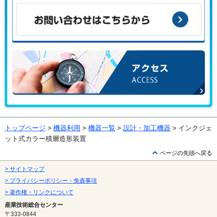
こんな課題がある、こんなことで困っている、などありませ
んか？
お問い合わせはこちらから
アクセス
トップページ
>
機器利用
>
機器一覧
>
設計・加工機器
> インクジェ
ット式カラー積層造形装置
ページの先頭へ戻る
> サイトマップ
> プライバシーポリシー・免責事項
> 著作権・リンクについて
産業技術総合センター
〒333-0844