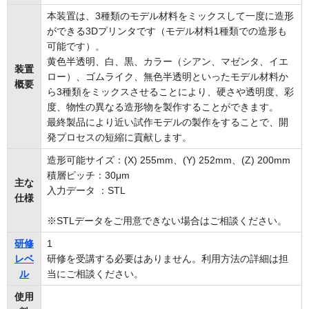
本装置は、3種類のモデル材料をミックスして一度に造形
ができる3Dプリンタです（モデル材料1種類での造形も
可能です）。
黄色半透明、白、黒、カラー（シアン、マゼンタ、イエ
装置
ロー）、ゴムライク、無色半透明といったモデル材料か
概要
ら3種類をミックスさせることにより、硬さや透明度、彩
度、物性の異なる造形物を製作することができます。
最終製品により近い試作モデルの製作をすることで、開
発プロセスの短縮に貢献します。
造形可能サイズ：(X) 255mm、(Y) 252mm、(Z) 200mm
積層ピッチ：30μm
主な
入力データ ：STL
仕様
※STLデータをご用意できない場合はご相談ください。
研修
1
レベ
研修を受講する必要はありません。利用方法の詳細は担
ル
当にご相談ください。
使用