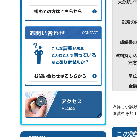
大分類／
初めての方はこちらから
試験の
成績書の
こんな課題がある、こんなことで困
っている、などありませんか？
試料持ち込
注意
お問い合わせはこちらから
単位
金額
アクセス
※詳しい試
※試料を加
この試