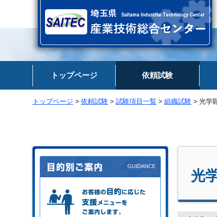
埼玉県 産業技術総合センター
トップページ
依頼試験
トップページ
>
依頼試験
>
試験項目一覧
>
組織試験
> 光学
光
お客様の目的に応じた支援メニュー
をご案内します。