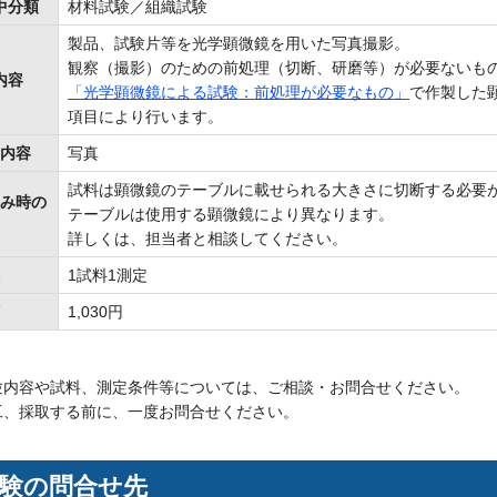
中分類
材料試験／組織試験
製品、試験片等を光学顕微鏡を用いた写真撮影。
観察（撮影）のための前処理（切断、研磨等）が必要ないも
内容
「光学顕微鏡による試験：前処理が必要なもの」
で作製した
項目により行います。
内容
写真
試料は顕微鏡のテーブルに載せられる大きさに切断する必要
み時の
テーブルは使用する顕微鏡により異なります。
詳しくは、担当者と相談してください。
1試料1測定
1,030円
験内容や試料、測定条件等については、ご相談・お問合せください。
工、採取する前に、一度お問合せください。
験の問合せ先