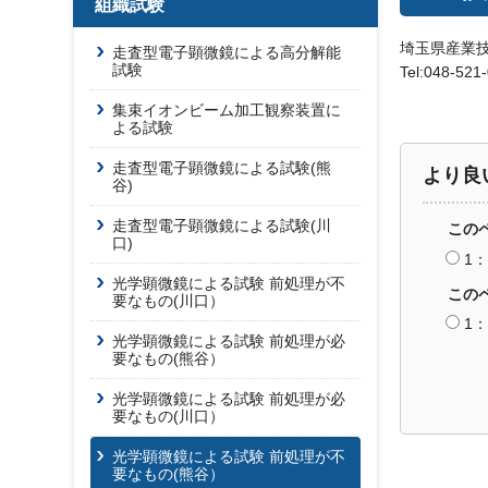
組織試験
埼玉県産業
走査型電子顕微鏡による高分解能
試験
Tel:048-521
集束イオンビーム加工観察装置に
よる試験
走査型電子顕微鏡による試験(熊
より良
谷)
走査型電子顕微鏡による試験(川
この
口)
1
光学顕微鏡による試験 前処理が不
この
要なもの(川口）
1
光学顕微鏡による試験 前処理が必
要なもの(熊谷）
光学顕微鏡による試験 前処理が必
要なもの(川口）
光学顕微鏡による試験 前処理が不
要なもの(熊谷）