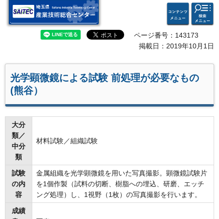
検索・
コンテ
埼玉県 産業技術総合セン
共通メ
ンツメ
ター
ニュー
ニュー
ページ番号：143173
掲載日：2019年10月1日
光学顕微鏡による試験 前処理が必要なもの
(熊谷）
大分
類／
材料試験／組織試験
中分
類
試験
金属組織を光学顕微鏡を用いた写真撮影。顕微鏡試験片
の内
を1個作製（試料の切断、樹脂への埋込、研磨、エッチ
容
ング処理）し、1視野（1枚）の写真撮影を行います。
成績