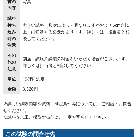
書の
写真
内容
試料
持ち
大きい試料（形状によって異なりますがおよそ5cm角以
込み
上）は切断する必要があります。詳しくは、担当者と相
時の
談してください。
注意
その
別途、試験片調製の料金をいただく場合がございます。
他の
詳しくは担当者と相談してください。
注意
単位
1試料1測定
金額
3,320円
※詳しい試験内容や試料、測定条件等については、ご相談・お問合
せください。
※試料を加工、採取する前に、一度お問合せください。
この試験の問合せ先