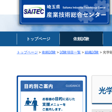
埼玉県 産業技術総合センター
トップページ
依頼試験
トップページ
>
依頼試験
>
試験項目一覧
>
組織試験
> 光学
光
お客様の目的に応じた支援メニュー
をご案内します。