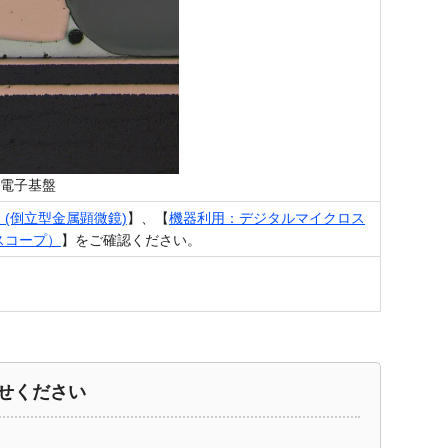
電子基盤
(倒立型金属顕微鏡)
】、【
機器利用：デジタルマイクロス
スコープ）
】
をご確認ください。
せください