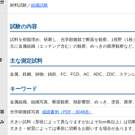
分
材料試験／
組織試験
試験の内容
試料を樹脂埋め、研磨し、光学顕微鏡で断面を観察。1視野（1枚
主に金属組織（エッチング含む）の観察、めっきの膜厚観察など
容
主な測定試料
金属、鉄鋼、鋳物、鋳鉄、FC、FCD、AC、ADC、ZDC、ステ
キーワード
金属組織、組織写真、断面観察、熱影響部、めっき、塗装、膜厚
容
光学顕微鏡写真
成績書例（PDF：804KB）
み
大きい試料（形状によって異なりますがおよそ5cm角以上）は切
大きさ・材質によっては事前に切断をお願いする場合があります