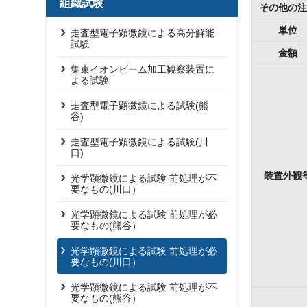
組織試験
その他の注
単位
走査型電子顕微鏡による高分解能
試験
金額
集束イオンビーム加工観察装置に
よる試験
走査型電子顕微鏡による試験(熊
谷)
走査型電子顕微鏡による試験(川
口)
装置外観
光学顕微鏡による試験 前処理が不
要なもの(川口）
光学顕微鏡による試験 前処理が必
要なもの(熊谷）
光学顕微鏡による試験 前処理が必
要なもの(川口）
光学顕微鏡による試験 前処理が不
要なもの(熊谷）