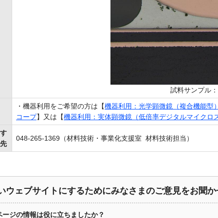
試料サンプル：
・機器利用をご希望の方は【
機器利用：光学顕微鏡（複合機能型）
コープ
】
又は
【
機器利用：実体顕微鏡（低倍率デジタルマイクロ
す
048-265-1369（材料技術・事業化支援室 材料技術担当）
先
いウェブサイトにするためにみなさまのご意見をお聞か
ページの情報は役に立ちましたか？