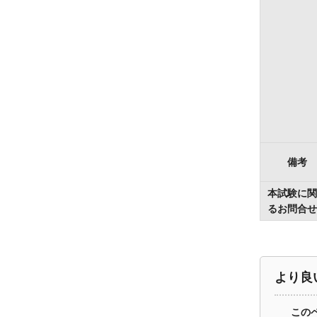
備考
本試験に関
るお問合せ
より良
この