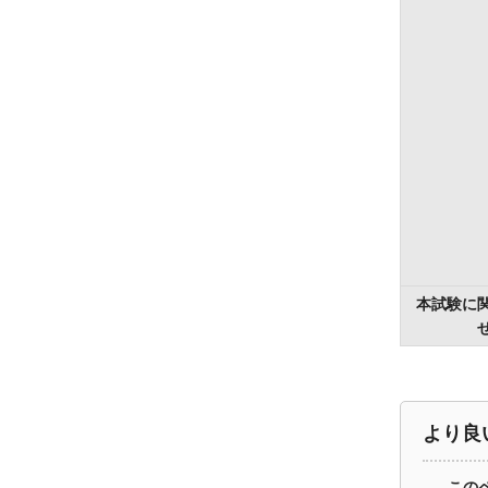
本試験に
より良
この