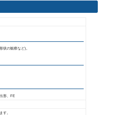
形状の観察など)。
出形、FE
ます。