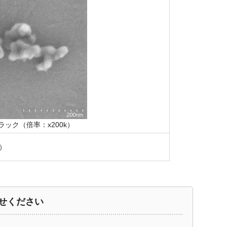
ック（倍率：x200k）
当）
せください