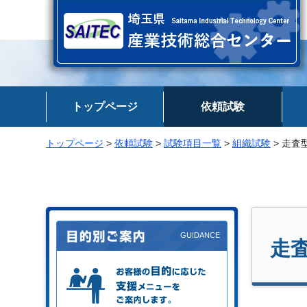
埼玉県 産業技術総合センター
トップページ
依頼試験
トップページ
>
依頼試験
>
試験項目一覧
>
組織試験
> 走
走
お客様の目的に応じた支援メニュー
をご案内します。