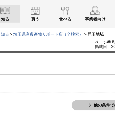
知る
買う
食べる
事業者向け
>
知る
>
埼玉県産農産物サポート店（全検索）
> 児玉地域
ページ番号：
掲載日：20
他の条件で