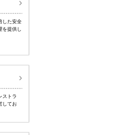
培した安全
理を提供し
レストラ
営してお