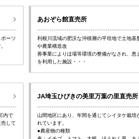
あおぞら館直売所
スポーツ
利根川流域の肥沃な沖積層の平坦地で土地基
す。
や農業構造改
善事業によりほ場等環境の整備がなされ、恵
を利用した施設・・・
JA埼玉ひびきの美里万葉の里直売所
町内で
山間地区にあり、年間を通じてシイタケ栽培
販売して
れています。
●農産物の種類
春：イチゴ、トマト、大根、ほうれん草、キ