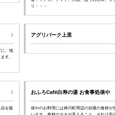
リ・・・
アグリパーク上里
ズに、地
ります。
おふろCafé白寿の湯 お食事処俵や
食品を販
俵やのお料理には神川町周辺の自慢の食材が
います。食材のカオが見えること。それは安