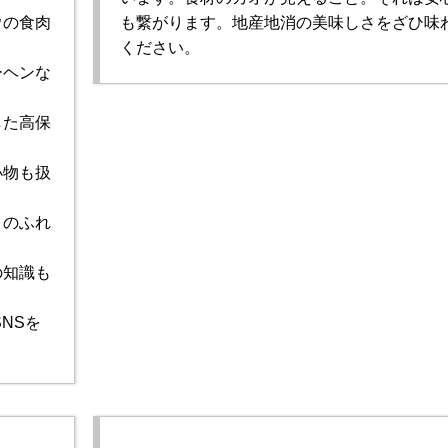
ウの食肉
も繋がります。地産地消の美味しさをざひ味
ください。
ーヘンな
した高保
小物も扱
とのふれ
の知識も
NSを