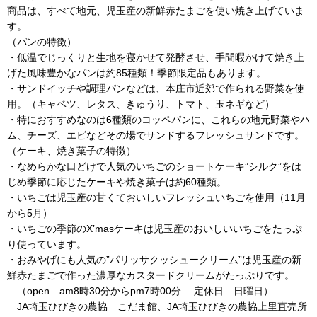
商品は、すべて地元、児玉産の新鮮赤たまごを使い焼き上げていま
す。
（パンの特徴）
・低温でじっくりと生地を寝かせて発酵させ、手間暇かけて焼き上
げた風味豊かなパンは約85種類！季節限定品もあります。
・サンドイッチや調理パンなどは、本庄市近郊で作られる野菜を使
用。（キャベツ、レタス、きゅうり、トマト、玉ネギなど）
・特におすすめなのは6種類のコッペパンに、これらの地元野菜やハ
ム、チーズ、エビなどその場でサンドするフレッシュサンドです。
（ケーキ、焼き菓子の特徴）
・なめらかな口どけで人気のいちごのショートケーキ”シルク”をは
じめ季節に応じたケーキや焼き菓子は約60種類。
・いちごは児玉産の甘くておいしいフレッシュいちごを使用（11月
から5月）
・いちごの季節のX’masケーキは児玉産のおいしいいちごをたっぷ
り使っています。
・おみやげにも人気の”パリッサクッシュークリーム”は児玉産の新
鮮赤たまごで作った濃厚なカスタードクリームがたっぷりです。
（open am8時30分からpm7時00分 定休日 日曜日）
JA埼玉ひびきの農協 こだま館、JA埼玉ひびきの農協上里直売所