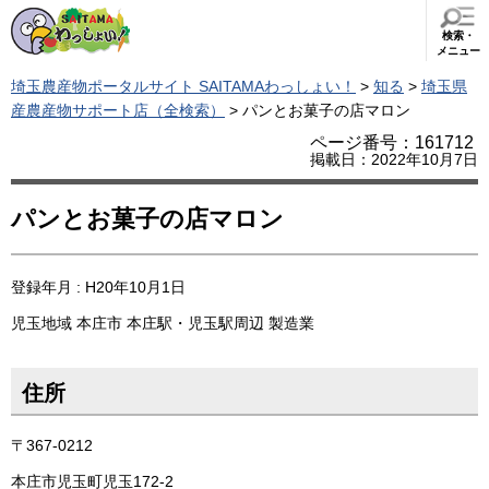
検索・
メニュー
埼玉農産物ポータルサイト SAITAMAわっしょい！
>
知る
>
埼玉県
産農産物サポート店（全検索）
> パンとお菓子の店マロン
ページ番号：161712
掲載日：2022年10月7日
パンとお菓子の店マロン
登録年月 : H20年10月1日
児玉地域
本庄市
本庄駅・児玉駅周辺
製造業
住所
〒367-0212
本庄市児玉町児玉172-2