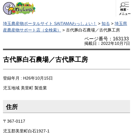
検索・
メニュー
埼玉農産物ポータルサイト SAITAMAわっしょい！
>
知る
>
埼玉県
産農産物サポート店（全検索）
> 古代豚白石農場／古代豚工房
ページ番号：163133
掲載日：2022年10月7日
古代豚白石農場／古代豚工房
登録年月 : H26年10月15日
児玉地域
美里町
製造業
住所
〒367-0117
児玉郡美里町白石1927-1