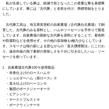
私が生産している豚は、絶滅寸前となったこの貴重な豚を基礎豚
にしています。豚には「古代豚」と名前を付け、商標登録をとりま
した。
古代豚工房は、埼玉県美里町の自家農場（古代豚白石農場）で飼
育した、古代豚のみを原料とし、ハムやソーセージを手作りで製造
しています。自家農場の新鮮な古代豚を原料にすることで、着色料
や防腐剤などを使用せず、その他の添加物もt極力少なくしていま
す。スモークは桜の薪による昔ながらの「直火燻煙製法」にこだわ
り、遠赤外線の熱で素材の美味しさを十分に引き出したハム・ソー
セージを創っています。
1 自家農場古代豚100％使用製品
・布巻仕上げのロースハム※
・ショルダーハム（肩ロース）※
・直火仕上げのベーコン※
・魅惑のポークジャーキー※
・ビアシンケン
・ヤークトブルスト※
・ポークウィンナー※