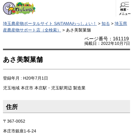
検索・
メニュー
埼玉農産物ポータルサイト SAITAMAわっしょい！
>
知る
>
埼玉県
産農産物サポート店（全検索）
> あさ美製菓舗
ページ番号：161119
掲載日：2022年10月7日
あさ美製菓舗
登録年月 : H20年7月1日
児玉地域
本庄市
本庄駅・児玉駅周辺
製造業
住所
〒367-0052
本庄市銀座1-6-24