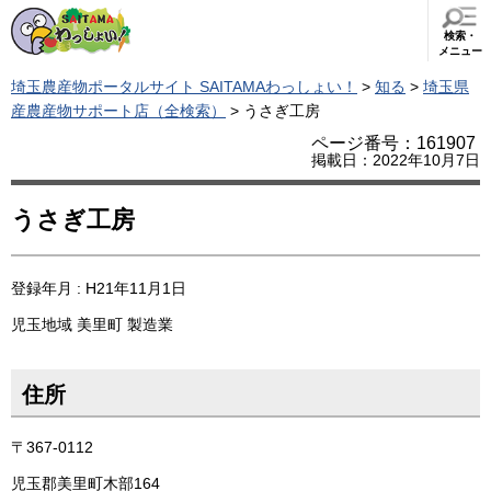
検索・
メニュー
埼玉農産物ポータルサイト SAITAMAわっしょい！
>
知る
>
埼玉県
産農産物サポート店（全検索）
> うさぎ工房
ページ番号：161907
掲載日：2022年10月7日
うさぎ工房
登録年月 : H21年11月1日
児玉地域
美里町
製造業
住所
〒367-0112
児玉郡美里町木部164