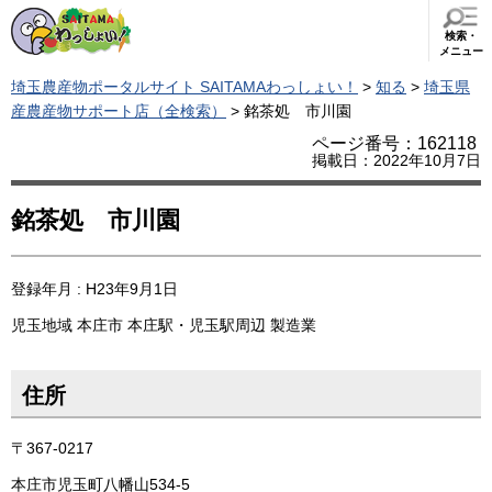
検索・
メニュー
埼玉農産物ポータルサイト SAITAMAわっしょい！
>
知る
>
埼玉県
産農産物サポート店（全検索）
> 銘茶処 市川園
ページ番号：162118
掲載日：2022年10月7日
銘茶処 市川園
登録年月 : H23年9月1日
児玉地域
本庄市
本庄駅・児玉駅周辺
製造業
住所
〒367-0217
本庄市児玉町八幡山534-5