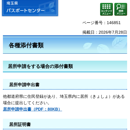
埼玉県 パスポートセンター
コンテ
検索・
ンツメ
共通メ
ニュー
ニュー
ページ番号：146851
掲載日：2026年7月28日
各種添付書類
居所申請をする場合の添付書類
居所申請申出書
他都道府県に住民登録があり、埼玉県内に居所（きょしょ）がある
場合に提出してください。
居所申請申出書
（PDF：80KB）
居所証明書