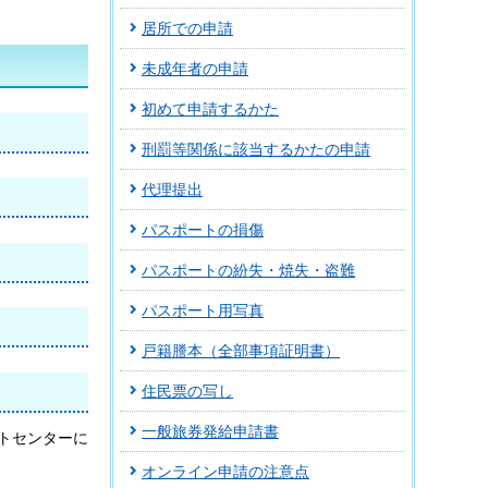
居所での申請
未成年者の申請
初めて申請するかた
刑罰等関係に該当するかたの申請
代理提出
パスポートの損傷
パスポートの紛失・焼失・盗難
パスポート用写真
戸籍謄本（全部事項証明書）
住民票の写し
一般旅券発給申請書
トセンターに
オンライン申請の注意点