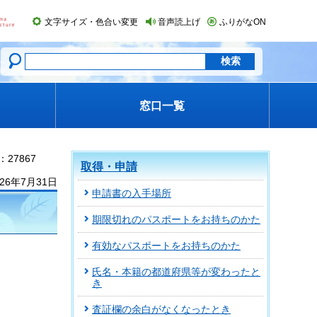
文字サイズ・色合い変更
音声読上げ
ふりがなON
窓口一覧
27867
取得・申請
26年7月31日
申請書の入手場所
期限切れのパスポートをお持ちのかた
有効なパスポートをお持ちのかた
氏名・本籍の都道府県等が変わったと
き
査証欄の余白がなくなったとき