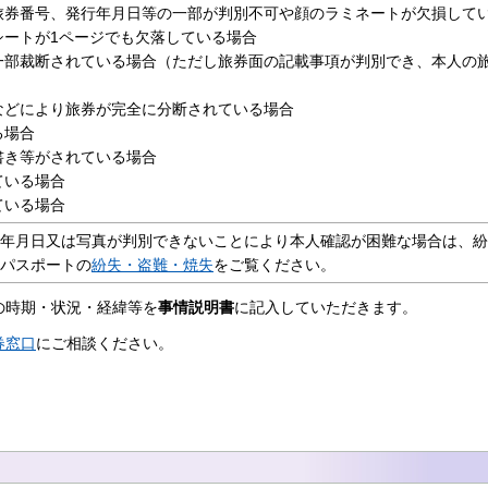
旅券番号、発行年月日等の一部が判別不可や顔のラミネートが欠損して
Cシートが1ページでも欠落している場合
一部裁断されている場合（ただし旅券面の記載事項が判別でき、本人の
などにより旅券が完全に分断されている場合
る場合
書き等がされている場合
ている場合
ている場合
年月日又は写真が判別できないことにより本人確認が困難な場合は、紛
パスポートの
紛失・盗難・焼失
をご覧ください。
の時期・状況・経緯等を
事情説明書
に記入していただきます。
券窓口
にご相談ください。