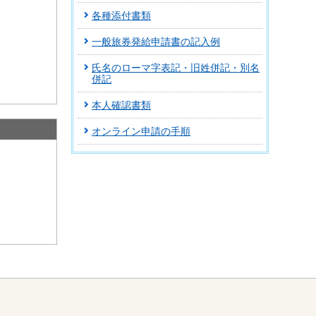
各種添付書類
一般旅券発給申請書の記入例
氏名のローマ字表記・旧姓併記・別名
併記
本人確認書類
オンライン申請の手順