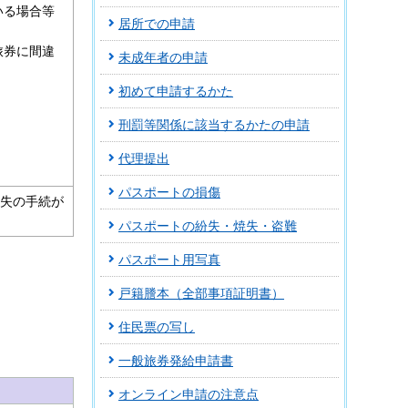
いる場合等
居所での申請
旅券に間違
未成年者の申請
初めて申請するかた
刑罰等関係に該当するかたの申請
代理提出
パスポートの損傷
失の手続が
パスポートの紛失・焼失・盗難
パスポート用写真
戸籍謄本（全部事項証明書）
住民票の写し
一般旅券発給申請書
オンライン申請の注意点