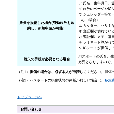
ア 氏名、生年月日、
イ 旅券のページやI
ウ シュレッダー等で
いない場合）
旅券を損傷した場合(有効旅券を返
エ カッター、ハサミ
納し、新規申請が可能）
オ 査証欄が切れてい
カ 査証欄にメモ、落
キ ラミネート剥がれ
ク ICシートが損傷し
パスポートの氏名、生
紛失の手続が必要となる場合
必要となりますので、
（注1）
損傷の場合は、必ず本人が申請
してください。損傷
（注2）パスポートの損傷状態の判断が難しい場合は、
各旅
トップページへ
お問い合わせ