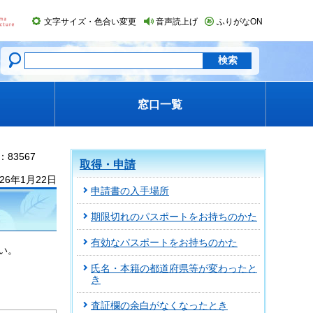
文字サイズ・色合い変更
音声読上げ
ふりがなON
窓口一覧
83567
取得・申請
26年1月22日
申請書の入手場所
期限切れのパスポートをお持ちのかた
有効なパスポートをお持ちのかた
い。
氏名・本籍の都道府県等が変わったと
き
査証欄の余白がなくなったとき