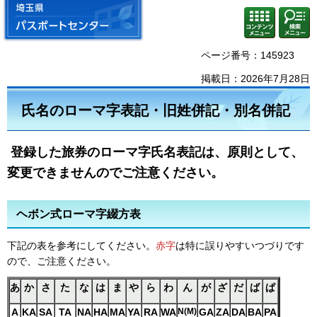
埼玉県 パスポートセンター
コンテ
検索・
ンツメ
共通メ
ニュー
ニュー
ページ番号：145923
掲載日：2026年7月28日
氏名のローマ字表記・旧姓併記・別名併記
登録した旅券のローマ字氏名表記は、原則として、
変更できませんのでご注意ください。
ヘボン式ローマ字綴方表
下記の表を参考にしてください。
赤字
は特に誤りやすいつづりです
ので、ご注意ください。
あ
か
さ
た
な
は
ま
や
ら
わ
ん
が
ざ
だ
ば
ぱ
A
KA
SA
TA
NA
HA
MA
YA
RA
WA
N(M)
GA
ZA
DA
BA
PA