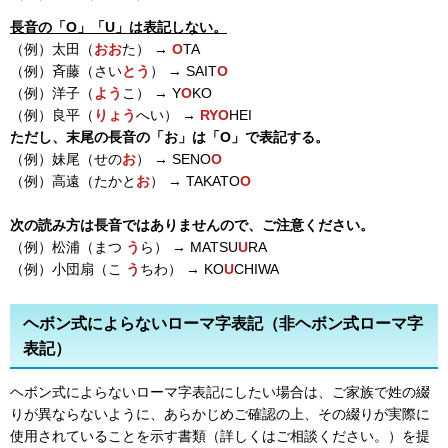
長音の「O」「U」は表記しない。
（例）太田（
おお
た） →
O
TA
（例）斉藤（さい
とう
） → SAIT
O
（例）洋子（
よう
こ） → Y
O
KO
（例）良平（
りょう
へい） →
RYO
HEI
ただし、末尾の長音の「お」は「O」で表記する。
（例）妹尾（せの
お
） → SENO
O
（例）高遠（たかと
お
） → TAKATO
O
次の読み方は長音ではありませんので、ご注意ください。
（例）松浦（まつ
う
ら） → MATSU
U
RA
（例）小団扇（こ
う
ちわ） → KO
U
CHIWA
ヘボン式によらないローマ字表記（非ヘボン式ローマ字
表記）
ヘボン式によらないローマ字表記にしたい場合は、ご家族で姓の綴
りが異ならないように、あらかじめご確認の上、その綴りが実際に
使用されていることを示す書類（詳しくはご相談ください。）を提