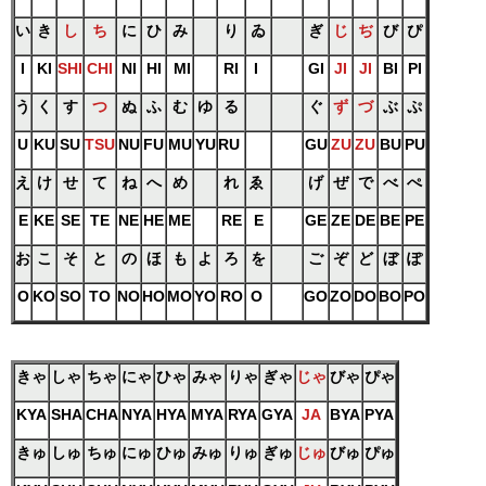
い
き
し
ち
に
ひ
み
り
ゐ
ぎ
じ
ぢ
び
ぴ
I
KI
SHI
CHI
NI
HI
MI
RI
I
GI
JI
JI
BI
PI
う
く
す
つ
ぬ
ふ
む
ゆ
る
ぐ
ず
づ
ぶ
ぷ
U
KU
SU
TSU
NU
FU
MU
YU
RU
GU
ZU
ZU
BU
PU
え
け
せ
て
ね
へ
め
れ
ゑ
げ
ぜ
で
べ
ぺ
E
KE
SE
TE
NE
HE
ME
RE
E
GE
ZE
DE
BE
PE
お
こ
そ
と
の
ほ
も
よ
ろ
を
ご
ぞ
ど
ぼ
ぽ
O
KO
SO
TO
NO
HO
MO
YO
RO
O
GO
ZO
DO
BO
PO
きゃ
しゃ
ちゃ
にゃ
ひゃ
みゃ
りゃ
ぎゃ
じゃ
びゃ
ぴゃ
KYA
SHA
CHA
NYA
HYA
MYA
RYA
GYA
JA
BYA
PYA
きゅ
しゅ
ちゅ
にゅ
ひゅ
みゅ
りゅ
ぎゅ
じゅ
びゅ
ぴゅ