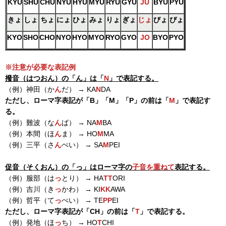
KYU
SHU
CHU
NYU
HYU
MYU
RYU
GYU
JU
BYU
PYU
きょ
しょ
ちょ
にょ
ひょ
みょ
りょ
ぎょ
じょ
びょ
ぴょ
KYO
SHO
CHO
NYO
HYO
MYO
RYO
GYO
JO
BYO
PYO
※注意が必要な表記例
撥音（はつおん）の「ん」は「
N
」で表記する。
（例）神田（か
ん
だ） → KA
N
DA
ただし、ローマ字表記が「B」「M」「P」の前は「
M
」で表記す
る。
（例）難波（な
ん
ば） → NA
M
BA
（例）本間（ほ
ん
ま） → HO
M
MA
（例）三平（さ
ん
ぺい） → SA
M
PEI
促音（そくおん）の「っ」はローマ字の
子音を重ねて
表記する。
（例）服部（は
っ
とり） → HA
TT
ORI
（例）吉川（き
っ
かわ） → KI
KK
AWA
（例）哲平（て
っ
ぺい） → TE
PP
EI
ただし、ローマ字表記が「CH」の前は「
T
」で表記する。
（例）発地（ほ
っ
ち） → HO
T
CHI