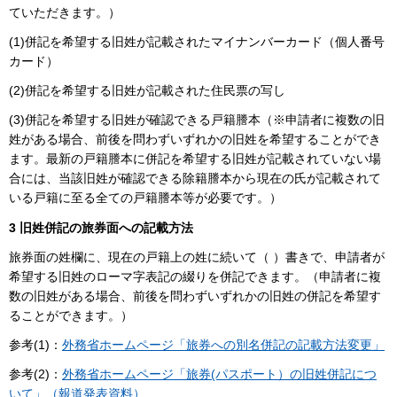
ていただきます。）
(1)併記を希望する旧姓が記載されたマイナンバーカード（個人番号
カード）
(2)併記を希望する旧姓が記載された住民票の写し
(3)併記を希望する旧姓が確認できる戸籍謄本（※申請者に複数の旧
姓がある場合、前後を問わずいずれかの旧姓を希望することができ
ます。最新の戸籍謄本に併記を希望する旧姓が記載されていない場
合には、当該旧姓が確認できる除籍謄本から現在の氏が記載されて
いる戸籍に至る全ての戸籍謄本等が必要です。）
3 旧姓併記の旅券面への記載方法
旅券面の姓欄に、現在の戸籍上の姓に続いて（ ）書きで、申請者が
希望する旧姓のローマ字表記の綴りを併記できます。（申請者に複
数の旧姓がある場合、前後を問わずいずれかの旧姓の併記を希望す
ることができます。）
参考(1)：
外務省ホームページ「旅券への別名併記の記載方法変更」
参考(2)：
外務省ホームページ「旅券(パスポート）の旧姓併記につ
いて」（報道発表資料）