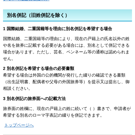
別名併記（旧姓併記を除く）
1 国際結婚、二重国籍等を理由に別名併記を希望する場合
国際結婚、二重国籍等の理由により、現在の戸籍上の氏名以外の姓
や名を旅券に記載する必要がある場合には、別名として併記できる
場合があります。ただし、芸名、ペンネーム等の通称は認められま
せん。
2 別名併記を希望する場合の必要書類
希望する場合は外国の公的機関が発行した綴りの確認できる書類
（出生証明書、配偶者や父母の外国旅券等）を提示又は提出し、御
相談ください。
3 別名併記の旅券面への記載方法
旅券面の姓欄に、現在の戸籍上の姓に続いて（ ）書きで、申請者が
希望する別名のローマ字表記の綴りを併記できます。
トップページへ