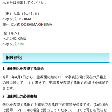
示または提出してください。
（例）大島（おおしま）
ヘボン式 OSHIMA
非ヘボン式 O
O
SHIMA O
H
SI
MA
金（キム）
ヘボン式 KIMU
ヘボン式
KIM
旧姓併記
1 旧姓併記を希望する場合
令和3年4月1日から、旅券面の姓のローマ字表記欄に現在の戸籍上
の姓に続けて、（ ）書きで、申請者が希望する旧姓の綴りを併記で
きます。
2 旧姓併記の必要書類
併記を希望する旧姓を確認できる以下の書類が必要です。(1)の場合
は提示、(2)、(3)の場合は提出してください。（(1)は写しを取らせ