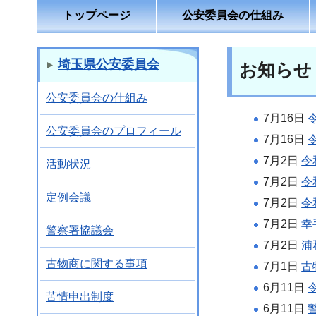
トップページ
公安委員会の仕組み
埼玉県公安委員会
お知らせ
公安委員会の仕組み
7月16日
公安委員会のプロフィール
7月16日
7月2日
令
活動状況
7月2日
令
定例会議
7月2日
令
7月2日
幸
警察署協議会
7月2日
浦
古物商に関する事項
7月1日
古
6月11日
苦情申出制度
6月11日