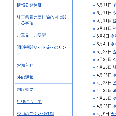
情報公開制度
6月11日
6月11日
埼玉県暴力団排除条例に関
6月11日
する事項
6月11日
ご意見・ご要望
6月4日
令
6月4日
令
関係機関サイト等へのリン
5月28日
ク
5月28日
お知らせ
4月23日
4月23日
外部通報
4月23日
制度概要
4月23日
4月23日
組織について
4月23日
委員の任命及び任期
4月9日
令