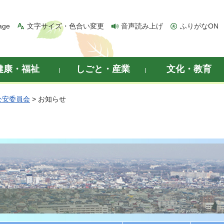
age
文字サイズ・色合い変更
音声読み上げ
ふりがなON
健康・福祉
しごと・産業
文化・教育
公安委員会
> お知らせ