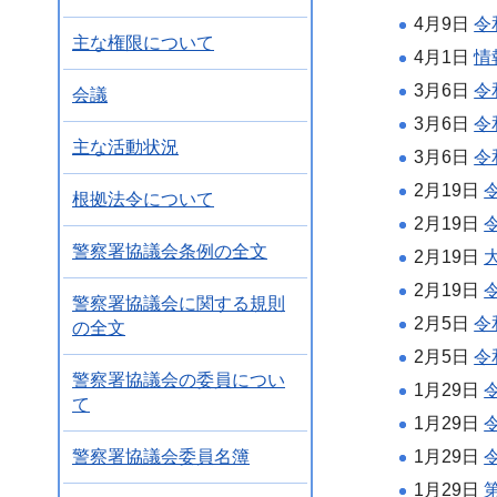
4月9日
令
主な権限について
4月1日
情
3月6日
令
会議
3月6日
令
主な活動状況
3月6日
令
2月19日
根拠法令について
2月19日
警察署協議会条例の全文
2月19日
2月19日
警察署協議会に関する規則
2月5日
令
の全文
2月5日
令
警察署協議会の委員につい
1月29日
て
1月29日
警察署協議会委員名簿
1月29日
1月29日