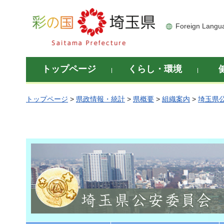
彩の国 埼玉県
Foreign Langu
トップページ
くらし・環境
トップページ
>
県政情報・統計
>
県概要
>
組織案内
>
埼玉県