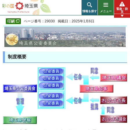
彩の国 埼玉県
緊急・防
情報を探す
メニュー
災
ページ番号：29030
掲載日：2025年1月6日
制度概要