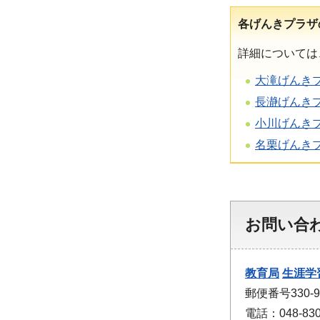
各げんきプラザ
詳細については
大滝げんき
長瀞げんき
小川げんき
名栗げんき
お問い合
教育局
生涯学
郵便番号330
電話：048-830