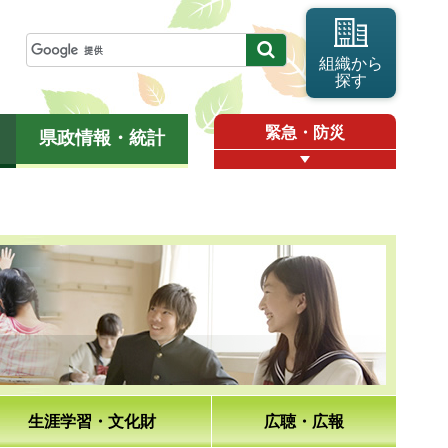
組織から
探す
緊急・防災
県政情報・統計
生涯学習・文化財
広聴・広報