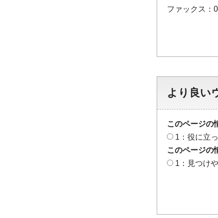
ファックス：048
より良い
このページの
1：役に立
このページの
1：見つけ