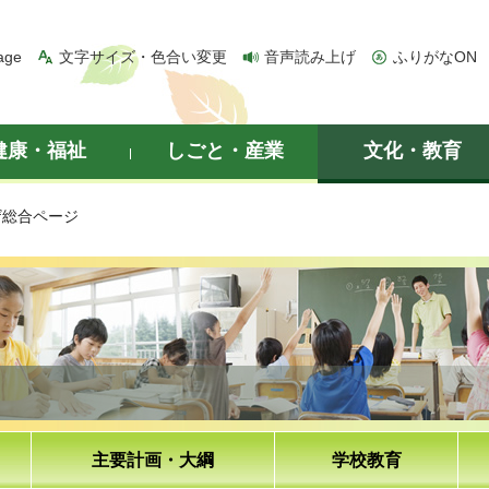
age
文字サイズ・色合い変更
音声読み上げ
ふりがなON
健康・福祉
しごと・産業
文化・教育
ザ総合ページ
主要計画・大綱
学校教育