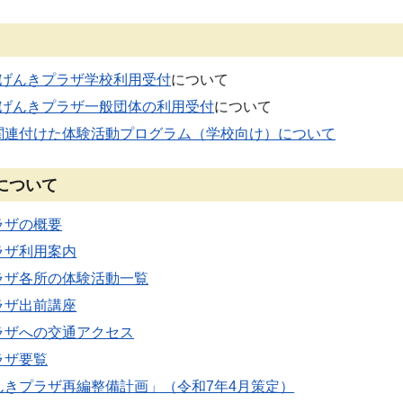
度げんきプラザ学校利用受付
について
度げんきプラザ一般団体の利用受付
について
関連付けた体験活動プログラム（学校向け）について
について
ラザの概要
ラザ利用案内
ラザ各所の体験活動一覧
ラザ出前講座
ラザへの交通アクセス
ラザ要覧
んきプラザ再編整備計画」（令和7年4月策定）