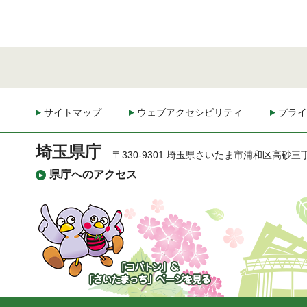
サイトマップ
ウェブアクセシビリティ
プライ
埼玉県庁
〒330-9301 埼玉県さいたま市浦和区高砂三
県庁へのアクセス
「コバトン」&「さいた
まっち」