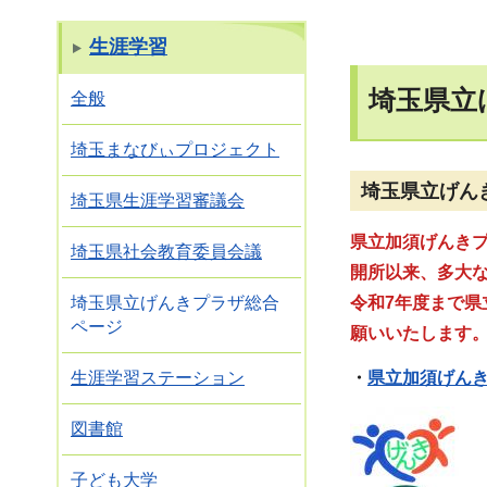
生涯学習
埼玉県立
全般
埼玉まなびぃプロジェクト
埼玉県立げん
埼玉県生涯学習審議会
県立加須げんきプ
埼玉県社会教育委員会議
開所以来、多大
令和7年度まで
埼玉県立げんきプラザ総合
ページ
願いいたします
・
県立加須げん
生涯学習ステーション
図書館
子ども大学