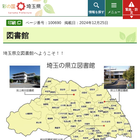
彩の国 埼玉県
緊急・防
情報を探す
メニュー
災
ページ番号：100690
掲載日：2024年12月25日
図書館
埼玉県立図書館へようこそ！！