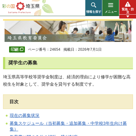
彩の国 埼玉県
緊急・防
情報を探す
メニュー
災
ページ番号：24654
掲載日：2026年7月1日
奨学生の募集
埼玉県高等学校等奨学金制度は、経済的理由により修学が困難な高
校生を対象として、奨学金を貸与する制度です。
目次
現在の募集状況
募集スケジュール（当初募集・追加募集・中学校3年生向け募
集）