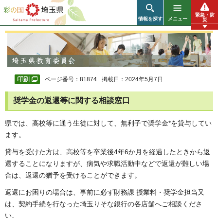
彩の国 埼玉県
緊急・防
情報を探す
メニュー
災
ページ番号：81874
掲載日：2024年5月7日
奨学金の返還等に関する相談窓口
県では、高校等に通う生徒に対して、無利子で奨学金*を貸与してい
ます。
貸与を受けた方は、高校等を卒業後4年6か月を経過したときから返
還することになりますが、病気や求職活動中などで返還が難しい場
合は、返還の猶予を受けることができます。
返還にお困りの場合は、事前に必ず財務課 授業料・奨学金担当又
は、契約手続を行なった埼玉りそな銀行の各店舗へご相談くださ
い。