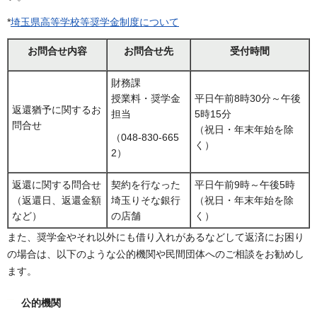
*
埼玉県高等学校等奨学金制度について
お問合せ内容
お問合せ先
受付時間
財務課
授業料・奨学金
平日午前8時30分～午後
返還猶予に関するお
担当
5時15分
問合せ
（祝日・年末年始を除
（048-830-665
く）
2）
返還に関する問合せ
契約を行なった
平日午前9時～午後5時
（返還日、返還金額
埼玉りそな銀行
（祝日・年末年始を除
など）
の店舗
く）
また、奨学金やそれ以外にも借り入れがあるなどして返済にお困り
の場合は、以下のような公的機関や民間団体へのご相談をお勧めし
ます。
公的機関