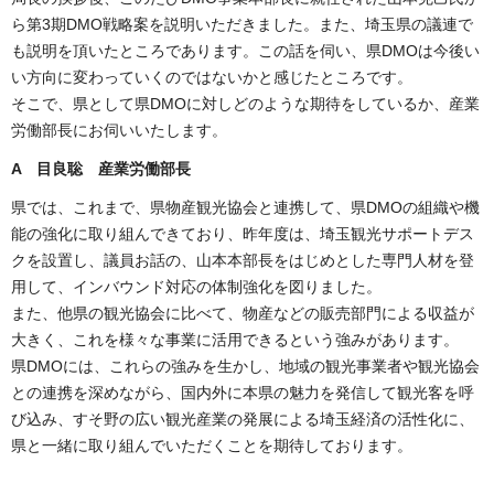
ら第3期DMO戦略案を説明いただきました。また、埼玉県の議連で
も説明を頂いたところであります。この話を伺い、県DMOは今後い
い方向に変わっていくのではないかと感じたところです。
そこで、県として県DMOに対しどのような期待をしているか、産業
労働部長にお伺いいたします。
A 目良聡 産業労働部長
県では、これまで、県物産観光協会と連携して、県DMOの組織や機
能の強化に取り組んできており、昨年度は、埼玉観光サポートデス
クを設置し、議員お話の、山本本部長をはじめとした専門人材を登
用して、インバウンド対応の体制強化を図りました。
また、他県の観光協会に比べて、物産などの販売部門による収益が
大きく、これを様々な事業に活用できるという強みがあります。
県DMOには、これらの強みを生かし、地域の観光事業者や観光協会
との連携を深めながら、国内外に本県の魅力を発信して観光客を呼
び込み、すそ野の広い観光産業の発展による埼玉経済の活性化に、
県と一緒に取り組んでいただくことを期待しております。