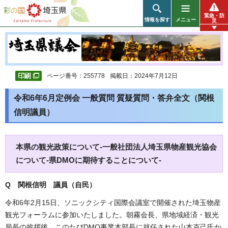
彩の国 埼玉県
緊急・防
情報を探す
メニュー
災
ページ番号：255778
掲載日：2024年7月12日
令和6年6月定例会 一般質問 質疑質問・答弁全文（関根
信明議員）
本県の観光政策について-一般社団法人埼玉県物産観光協会
について-県DMOに期待することについて-
Q 関根信明 議員（自民）
令和6年2月15日、ソニックシティ国際会議室で開催された埼玉物産
観光フォーラムに参加いたしました。朝霧会長、県地域経済・観光
局長の挨拶後、このたびDMO事業本部長に就任された山本克己氏か