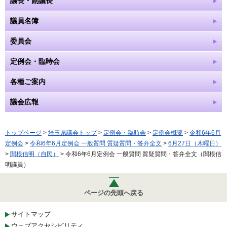
議長・副議長
議員名簿
委員会
定例会・臨時会
各種ご案内
議会広報
トップページ
>
埼玉県議会トップ
>
定例会・臨時会
>
定例会概要
>
令和6年6月
定例会
>
令和6年6月定例会 一般質問 質疑質問・答弁全文
>
6月27日（木曜日）
>
関根信明（自民）
> 令和6年6月定例会 一般質問 質疑質問・答弁全文（関根信
明議員）
ページの先頭へ戻る
サイトマップ
ウェブアクセシビリティ