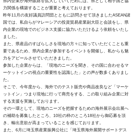
県内企業が海外販路を拡大していくためには、県として相手国と協
力関係を構築することが重要と考えております。
昨年11月の友好議員訪問団とともに訪問させて頂きましたASEAN諸
国では、私自らがマレーシアの投資貿易産業副大臣と会談をし、県
内企業の現地でのビジネス支援に協力いただけるよう依頼をいたし
ました。
また、県産品のすばらしさを現地の方々に知っていただくことも重
要であるため、県内企業が参加するイベントを開催し、私からも魅
力をアピールさせていただきました。
参加した企業からは、「現地のニーズを聞き、その国に合わせるマ
ーケットインの視点の重要性を認識した」との声が数多くありまし
た。
そこで、今年度から、海外でのテスト販売や商品改良など「マーケ
ットイン」つまり現地に行って商売をする、この取り組み企業に対
する支援を実施しております。
その一環として、現地のニーズを把握するための海外展示会出展へ
の補助を募集したところ、10社の枠のところ18社から御応募を頂
き、輸出意欲が高まっていることを感じております。
また、6月に埼玉県産業振興公社に「埼玉県海外展開サポートデス