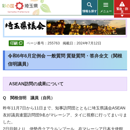
彩の国 埼玉県
緊急・防
情報を探す
メニュー
災
ページ番号：255763
掲載日：2024年7月12日
令和6年6月定例会 一般質問 質疑質問・答弁全文（関根
信明議員）
ASEAN訪問の成果について
Q 関根信明 議員（自民）
昨年11月7日から11日まで、知事訪問団とともに埼玉県議会ASEAN
友好議員連盟訪問団9名がマレーシア、タイに視察に行ってまいりま
した。
2日目朝より、伊勢丹クアラルンプール、在マレーシア日本大使館、