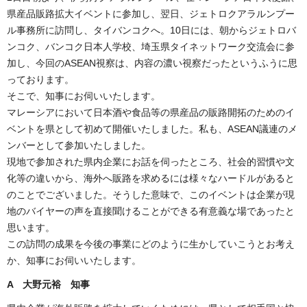
県産品販路拡大イベントに参加し、翌日、ジェトロクアラルンプー
ル事務所に訪問し、タイバンコクへ。10日には、朝からジェトロバ
ンコク、バンコク日本人学校、埼玉県タイネットワーク交流会に参
加し、今回のASEAN視察は、内容の濃い視察だったというふうに思
っております。
そこで、知事にお伺いいたします。
マレーシアにおいて日本酒や食品等の県産品の販路開拓のためのイ
ベントを県として初めて開催いたしました。私も、ASEAN議連のメ
ンバーとして参加いたしました。
現地で参加された県内企業にお話を伺ったところ、社会的習慣や文
化等の違いから、海外へ販路を求めるには様々なハードルがあると
のことでございました。そうした意味で、このイベントは企業が現
地のバイヤーの声を直接聞けることができる有意義な場であったと
思います。
この訪問の成果を今後の事業にどのように生かしていこうとお考え
か、知事にお伺いいたします。
A 大野元裕 知事