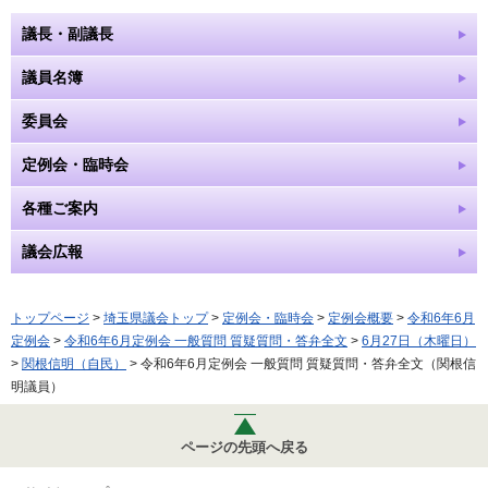
議長・副議長
議員名簿
委員会
定例会・臨時会
各種ご案内
議会広報
トップページ
>
埼玉県議会トップ
>
定例会・臨時会
>
定例会概要
>
令和6年6月
定例会
>
令和6年6月定例会 一般質問 質疑質問・答弁全文
>
6月27日（木曜日）
>
関根信明（自民）
> 令和6年6月定例会 一般質問 質疑質問・答弁全文（関根信
明議員）
ページの先頭へ戻る