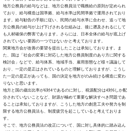
地方公務員の給与などは、地方公務員法で職務給の原則が定められ
ており、給与構造は国準拠、給与水準は民間準拠で運用されており
ます。給与勧告の手順に従い、民間の給与水準に合わせ、追って地
方公務員の給与が上げ下げされる仕組みは、後に遡及されるにして
も人材確保の弊害であります。さらには、日本全体の給与が底上げ
されていない要因の一つではないかと考えております。
関東地方会が改善の要望を提出したことは承知しております。ま
た、国は「社会の変革に対応した地方公務員制度のあり方に関する
検討会」などで、給与体系、地域手当、雇用形態など様々議論して
おり、一定の是正はされているものと理解しておりますが、こうし
た一定の是正があっても、国の決定を地方がのみ続ける構造に変わ
りないと思います。
地方と国の歳出比率が6対4であるのに対し、税源配分は4対6しか配
分されていないことなど、財源が極めて重要な解決すべき問題であ
ることは承知しておりますが、こうした地方の創意工夫や努力を制
限する地方公務員法も、制度疲労を起こしていると考えておりま
す。
そこで、地方公務員法の改正について、国に対し具体的に踏み込ん