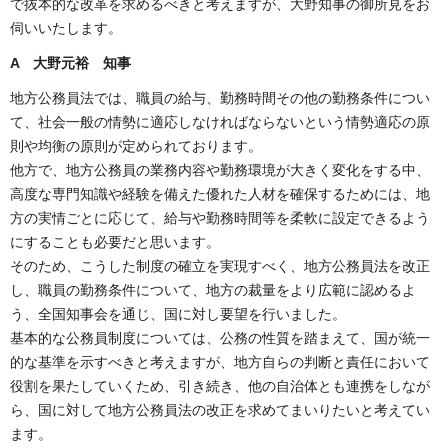
で抜本的な改革を求めるべきと考えますが、大野知事の御所見をお
伺いいたします。
A 大野元裕 知事
地方公務員法では、職員の給与、勤務時間その他の勤務条件につい
て、社会一般の情勢に適応しなければならないという情勢適応の原
則や均衡の原則が定められております。
他方で、地方公務員の業務内容や勤務環境が大きく変化をする中、
高度な専門知識や経験を備えた優れた人材を確保するためには、地
方の実情ごとに応じて、給与や勤務時間等を柔軟に設定できるよう
にすることも必要だと思います。
そのため、こうした制度の確立を実現すべく、地方公務員法を改正
し、職員の勤務条件について、地方の裁量をより広範に認めるよ
う、全国知事会を通じ、国に対し要望を行いました。
基本的な公務員制度については、公務の性質を踏まえて、国が統一
的な基準を示すべきと考えますが、地方自らの判断と責任において
役割を果たしていくため、引き続き、他の自治体とも連携をしなが
ら、国に対して地方公務員法の改正を求めてまいりたいと考えてい
ます。