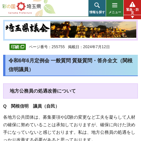
彩の国 埼玉県
緊急・防
情報を探す
メニュー
災
ページ番号：255755
掲載日：2024年7月12日
令和6年6月定例会 一般質問 質疑質問・答弁全文（関根
信明議員）
地方公務員の処遇改善について
Q 関根信明 議員（自民）
各地方公共団体は、募集要項や試験の変更など工夫を凝らして人材
の確保に努めていることは承知しておりますが、確保に向けた決め
手になっていないと感じております。私は、地方公務員の処遇をし
っかり改善する必要があると思っております。