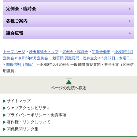
定例会・臨時会
各種ご案内
議会広報
トップページ
>
埼玉県議会トップ
>
定例会・臨時会
>
定例会概要
>
令和6年6月
定例会
>
令和6年6月定例会 一般質問 質疑質問・答弁全文
>
6月27日（木曜日）
>
関根信明（自民）
> 令和6年6月定例会 一般質問 質疑質問・答弁全文（関根信
明議員）
ページの先頭へ戻る
サイトマップ
ウェブアクセシビリティ
プライバシーポリシー・免責事項
著作権・リンクについて
関係機関リンク集