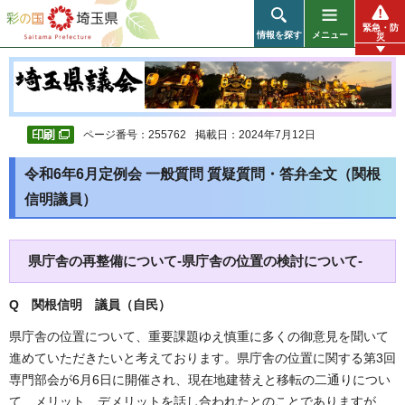
彩の国 埼玉県
緊急・防
情報を探す
メニュー
災
ページ番号：255762
掲載日：2024年7月12日
令和6年6月定例会 一般質問 質疑質問・答弁全文（関根
信明議員）
県庁舎の再整備について-県庁舎の位置の検討について-
Q 関根信明 議員（自民）
県庁舎の位置について、重要課題ゆえ慎重に多くの御意見を聞いて
進めていただきたいと考えております。県庁舎の位置に関する第3回
専門部会が6月6日に開催され、現在地建替えと移転の二通りについ
て、メリット、デメリットを話し合われたとのことでありますが、