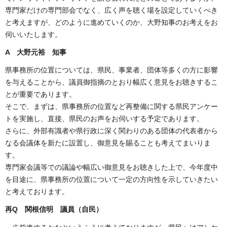
専門家だけの専門部会でなく、広く声を聴く場を設定していくべき
と考えますが、どのように進めていくのか、大野知事のお考えをお
伺いいたします。
A 大野元裕 知事
県事務所の位置については、県民、事業者、団体等多くの方に影響
を与えることから、議員御指摘のとおり幅広く意見をお聴きするこ
とが重要であります。
そこで、まずは、県事務所の位置など再整備に関する県民アンケー
トを実施し、直接、県民のお声をお伺いする予定であります。
さらに、外部有識者や県行政に深く関わりのある団体の代表者から
なる会議体を新たに設置し、御意見を賜ることも考えてまいりま
す。
専門家会議等での議論や幅広い御意見をお聴きした上で、今年度中
を目途に、県事務所の位置について一定の方向性を示していきたい
と考えております。
再Q 関根信明 議員（自民）