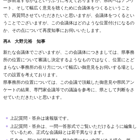
一歩前進するかなというふうに考えておりますが、県民へはアンケ
ート、そして幅広く意見を聴くために合議体をつくるということ
で、再質問させていただきたいと思いますが、会議体をつくるとい
うことでございますが、この会議体はどのような位置付けになるの
か、その点について再度知事にお伺いいたします。
再A 大野元裕 知事
新たな会議体でございますが、この会議体につきましては、県事務
所の位置について審議し決定するようなものではなく、位置にとど
まらない事務所の在り方について幅広い御意見をお伺いする場とし
ての設置を考えております。
県事務所の位置については、この会議で頂戴した御意見や県民アン
ケートの結果、専門家会議等での議論を参考に、県として判断をさ
せていただきたいと思います。
上記質問・答弁は速報版です。
上記質問・答弁は、一問一答形式でご覧いただけるように編集し
ているため、正式な会議録とは若干異なります。