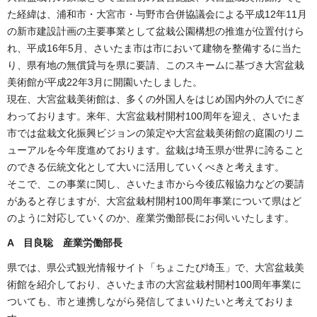
た経緯は、浦和市・大宮市・与野市合併協議会による平成12年11月
の新市建設計画の主要事業として盆栽公園構想の推進が位置付けら
れ、平成16年5月、さいたま市は市において建物を整備するに当た
り、県有地の無償貸与を県に要請、このスキームに基づき大宮盆栽
美術館が平成22年3月に開園いたしました。
現在、大宮盆栽美術館は、多くの外国人をはじめ国内外の人でにぎ
わっております。来年、大宮盆栽村開村100周年を迎え、さいたま
市では盆栽文化振興ビジョンの策定や大宮盆栽美術館の庭園のリニ
ューアルを今年度進めております。盆栽は埼玉県が世界に誇ること
のできる伝統文化として大いに活用していくべきと考えます。
そこで、この事業に関し、さいたま市から今後広報協力などの要請
があると存じますが、大宮盆栽村開村100周年事業について県はど
のように対応していくのか、産業労働部長にお伺いいたします。
A 目良聡 産業労働部長
県では、県公式観光情報サイト「ちょこたび埼玉」で、大宮盆栽美
術館を紹介しており、さいたま市の大宮盆栽村開村100周年事業に
ついても、市と連携しながら発信してまいりたいと考えておりま