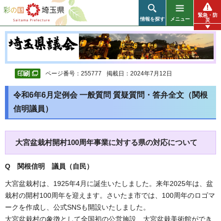
彩の国 埼玉県
緊急・防
情報を探す
メニュー
災
ページ番号：255777
掲載日：2024年7月12日
令和6年6月定例会 一般質問 質疑質問・答弁全文（関根
信明議員）
大宮盆栽村開村100周年事業に対する県の対応について
Q 関根信明 議員（自民）
大宮盆栽村は、1925年4月に誕生いたしました。来年2025年は、盆
栽村の開村100周年を迎えます。さいたま市では、100周年のロゴマ
ークを作成し、公式SNSも開設いたしました。
大宮盆栽村の象徴として全国初の公営施設、大宮盆栽美術館ができ