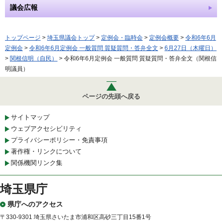
議会広報
トップページ
>
埼玉県議会トップ
>
定例会・臨時会
>
定例会概要
>
令和6年6月
定例会
>
令和6年6月定例会 一般質問 質疑質問・答弁全文
>
6月27日（木曜日）
>
関根信明（自民）
> 令和6年6月定例会 一般質問 質疑質問・答弁全文（関根信
明議員）
ページの先頭へ戻る
サイトマップ
ウェブアクセシビリティ
プライバシーポリシー・免責事項
著作権・リンクについて
関係機関リンク集
埼玉県庁
県庁へのアクセス
〒330-9301 埼玉県さいたま市浦和区高砂三丁目15番1号