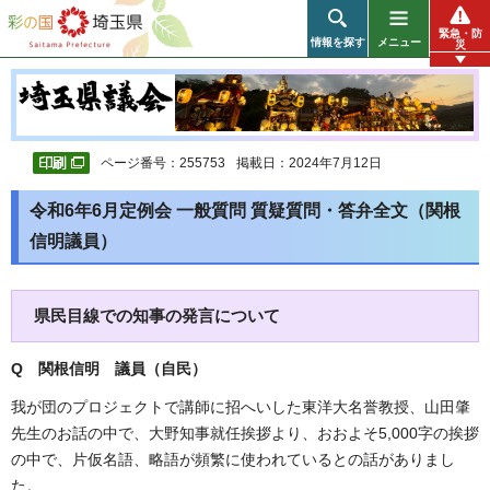
彩の国 埼玉県
緊急・防
情報を探す
メニュー
災
ページ番号：255753
掲載日：2024年7月12日
令和6年6月定例会 一般質問 質疑質問・答弁全文（関根
信明議員）
県民目線での知事の発言について
Q 関根信明 議員（自民）
我が団のプロジェクトで講師に招へいした東洋大名誉教授、山田肇
先生のお話の中で、大野知事就任挨拶より、おおよそ5,000字の挨拶
の中で、片仮名語、略語が頻繁に使われているとの話がありまし
た。