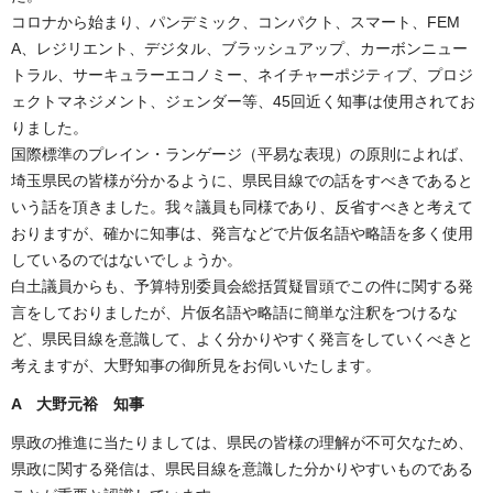
コロナから始まり、パンデミック、コンパクト、スマート、FEM
A、レジリエント、デジタル、ブラッシュアップ、カーボンニュー
トラル、サーキュラーエコノミー、ネイチャーポジティブ、プロジ
ェクトマネジメント、ジェンダー等、45回近く知事は使用されてお
りました。
国際標準のプレイン・ランゲージ（平易な表現）の原則によれば、
埼玉県民の皆様が分かるように、県民目線での話をすべきであると
いう話を頂きました。我々議員も同様であり、反省すべきと考えて
おりますが、確かに知事は、発言などで片仮名語や略語を多く使用
しているのではないでしょうか。
白土議員からも、予算特別委員会総括質疑冒頭でこの件に関する発
言をしておりましたが、片仮名語や略語に簡単な注釈をつけるな
ど、県民目線を意識して、よく分かりやすく発言をしていくべきと
考えますが、大野知事の御所見をお伺いいたします。
A 大野元裕 知事
県政の推進に当たりましては、県民の皆様の理解が不可欠なため、
県政に関する発信は、県民目線を意識した分かりやすいものである