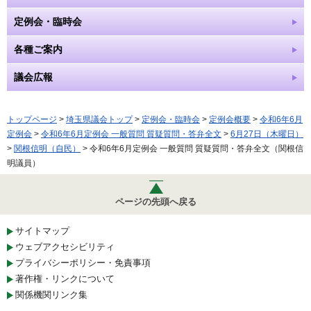
定例会・臨時会
各種ご案内
議会広報
トップページ
>
埼玉県議会トップ
>
定例会・臨時会
>
定例会概要
>
令和6年6月
定例会
>
令和6年6月定例会 一般質問 質疑質問・答弁全文
>
6月27日（木曜日）
>
関根信明（自民）
> 令和6年6月定例会 一般質問 質疑質問・答弁全文（関根信
明議員）
ページの先頭へ戻る
サイトマップ
ウェブアクセシビリティ
プライバシーポリシー・免責事項
著作権・リンクについて
関係機関リンク集