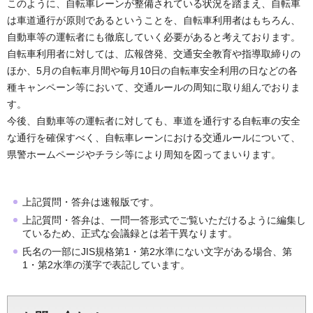
このように、自転車レーンが整備されている状況を踏まえ、自転車
は車道通行が原則であるということを、自転車利用者はもちろん、
自動車等の運転者にも徹底していく必要があると考えております。
自転車利用者に対しては、広報啓発、交通安全教育や指導取締りの
ほか、5月の自転車月間や毎月10日の自転車安全利用の日などの各
種キャンペーン等において、交通ルールの周知に取り組んでおりま
す。
今後、自動車等の運転者に対しても、車道を通行する自転車の安全
な通行を確保すべく、自転車レーンにおける交通ルールについて、
県警ホームページやチラシ等により周知を図ってまいります。
上記質問・答弁は速報版です。
上記質問・答弁は、一問一答形式でご覧いただけるように編集し
ているため、正式な会議録とは若干異なります。
氏名の一部にJIS規格第1・第2水準にない文字がある場合、第
1・第2水準の漢字で表記しています。