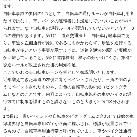
ます。
自転車事故の要因の1つとして、自転車の通行ルールが自転車利用者
だけではなく、車、バイクの運転者にも浸透していないことが挙げ
られます。なぜ自転車の通行ルールが浸透していないかというと、3
つの理由があります。第1に、道路交通法上、自転車は軽車両であ
り、車道を左側通行が原則であるにもかかわらず、歩道を通行する
自転車が多いという事実が示すように、道路交通法の原則と実態が
かい離していること。第2に道路標識、標示の分かりにくさ。第3に
交通ルールが改正された後の周知不足。
ここでいわゆる自転車レーンを例として御説明いたします。
近年増えてきた車道の左側に青くペイントされたり、三角の羽のよ
うにペイントされたものや、白色の自転車の形の絵（ピクトグラ
ム）などのことです。内容によって、自転車以外の車やバイクの通
行方向に制限を課すものと課さないものと大きく2つに区分されま
す。
1つ目は、青いペイントや自転車のピクトグラムに合わせて破線の車
線境界線と自転車専用の字が路面に標示され、標識が設置されてい
るもので、自転車専用通行帯と呼ばれています。車やバイクは通行