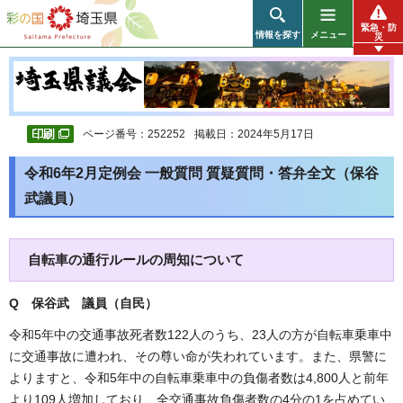
彩の国 埼玉県
緊急・防
情報を探す
メニュー
災
ページ番号：252252
掲載日：2024年5月17日
令和6年2月定例会 一般質問 質疑質問・答弁全文（保谷
武議員）
自転車の通行ルールの周知について
Q 保谷武 議員（自民）
令和5年中の交通事故死者数122人のうち、23人の方が自転車乗車中
に交通事故に遭われ、その尊い命が失われています。また、県警に
よりますと、令和5年中の自転車乗車中の負傷者数は4,800人と前年
より109人増加しており、全交通事故負傷者数の4分の1を占めてい