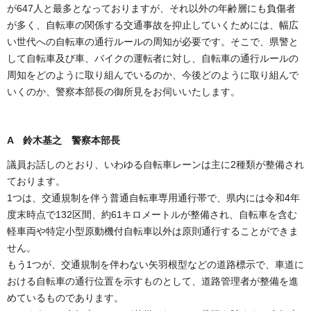
が647人と最多となっておりますが、それ以外の年齢層にも負傷者
が多く、自転車の関係する交通事故を抑止していくためには、幅広
い世代への自転車の通行ルールの周知が必要です。そこで、県警と
して自転車及び車、バイクの運転者に対し、自転車の通行ルールの
周知をどのように取り組んでいるのか、今後どのように取り組んで
いくのか、警察本部長の御所見をお伺いいたします。
A 鈴木基之 警察本部長
議員お話しのとおり、いわゆる自転車レーンは主に2種類が整備され
ております。
1つは、交通規制を伴う普通自転車専用通行帯で、県内には令和4年
度末時点で132区間、約61キロメートルが整備され、自転車を含む
軽車両や特定小型原動機付自転車以外は原則通行することができま
せん。
もう1つが、交通規制を伴わない矢羽根型などの道路標示で、車道に
おける自転車の通行位置を示すものとして、道路管理者が整備を進
めているものであります。