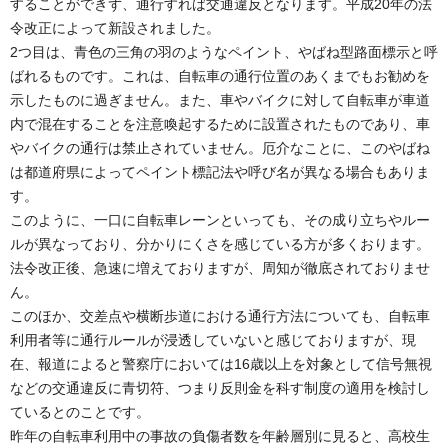
することができず、通行すれば交通違反となります。平成20年の法
令改正によって新設されました。
2つ目は、青色の三角の羽のようなペイント、やばね型路面標示と呼
ばれるものです。これは、自転車の通行位置のあくまでもお勧めを
示したものに過ぎません。また、車やバイクに対して自転車が車道
内で混在することを注意喚起するために設置されたものであり、車
やバイクの通行は禁止されていません。厄介なことに、このやばね
は都道府県によってペイント標記法や呼び名が異なる場合もありま
す。
このように、一口に自転車レーンといっても、その成り立ちやルー
ルが異なっており、分かりにくさを感じている方が多くおります。
法令改正後、急速に増えておりますが、周知が徹底されておりませ
ん。
このほか、交差点や横断歩道における通行方法についても、自転車
利用者等に通行ルールが浸透していないと感じておりますが、現
在、報道によると警察庁においては16歳以上を対象として信号無視
などの交通違反に青切符、つまり反則金を科す制度の適用を検討し
ているとのことです。
昨年の自転車利用中の事故の負傷者数を年齢層別に見ると、高校生