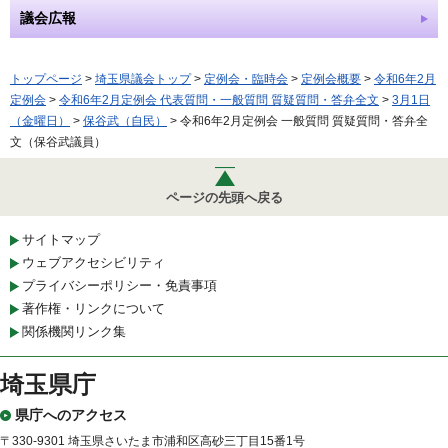
議会広報
トップページ
>
埼玉県議会トップ
>
定例会・臨時会
>
定例会概要
>
令和6年2月
定例会
>
令和6年2月定例会 代表質問・一般質問 質疑質問・答弁全文
>
3月1日
（金曜日）
>
保谷武（自民）
> 令和6年2月定例会 一般質問 質疑質問・答弁全
文（保谷武議員）
ページの先頭へ戻る
サイトマップ
ウェブアクセシビリティ
プライバシーポリシー・免責事項
著作権・リンクについて
関係機関リンク集
埼玉県庁
県庁へのアクセス
〒330-9301 埼玉県さいたま市浦和区高砂三丁目15番1号