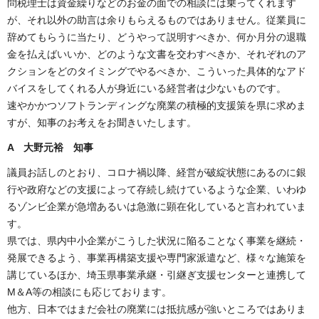
問税理士は資金繰りなどのお金の面での相談には乗ってくれます
が、それ以外の助言は余りもらえるものではありません。従業員に
辞めてもらうに当たり、どうやって説明すべきか、何か月分の退職
金を払えばいいか、どのような文書を交わすべきか、それぞれのア
クションをどのタイミングでやるべきか、こういった具体的なアド
バイスをしてくれる人が身近にいる経営者は少ないものです。
速やかかつソフトランディングな廃業の積極的支援策を県に求めま
すが、知事のお考えをお聞きいたします。
A 大野元裕 知事
議員お話しのとおり、コロナ禍以降、経営が破綻状態にあるのに銀
行や政府などの支援によって存続し続けているような企業、いわゆ
るゾンビ企業が急増あるいは急激に顕在化していると言われていま
す。
県では、県内中小企業がこうした状況に陥ることなく事業を継続・
発展できるよう、事業再構築支援や専門家派遣など、様々な施策を
講じているほか、埼玉県事業承継・引継ぎ支援センターと連携して
M＆A等の相談にも応じております。
他方、日本ではまだ会社の廃業には抵抗感が強いところではありま