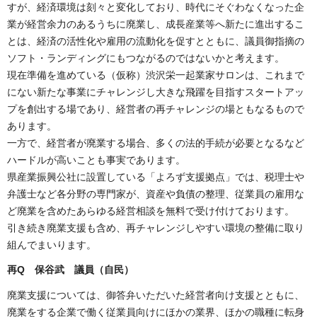
すが、経済環境は刻々と変化しており、時代にそぐわなくなった企
業が経営余力のあるうちに廃業し、成長産業等へ新たに進出するこ
とは、経済の活性化や雇用の流動化を促すとともに、議員御指摘の
ソフト・ランディングにもつながるのではないかと考えます。
現在準備を進めている（仮称）渋沢栄一起業家サロンは、これまで
にない新たな事業にチャレンジし大きな飛躍を目指すスタートアッ
プを創出する場であり、経営者の再チャレンジの場ともなるもので
あります。
一方で、経営者が廃業する場合、多くの法的手続が必要となるなど
ハードルが高いことも事実であります。
県産業振興公社に設置している「よろず支援拠点」では、税理士や
弁護士など各分野の専門家が、資産や負債の整理、従業員の雇用な
ど廃業を含めたあらゆる経営相談を無料で受け付けております。
引き続き廃業支援も含め、再チャレンジしやすい環境の整備に取り
組んでまいります。
再Q 保谷武 議員（自民）
廃業支援については、御答弁いただいた経営者向け支援とともに、
廃業をする企業で働く従業員向けにほかの業界、ほかの職種に転身