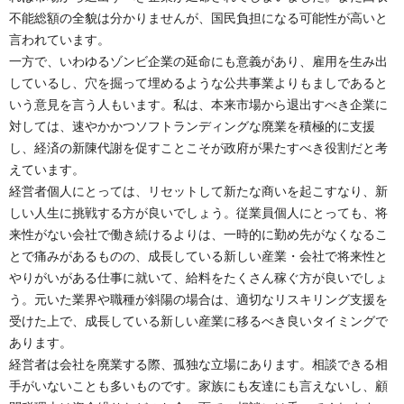
不能総額の全貌は分かりませんが、国民負担になる可能性が高いと
言われています。
一方で、いわゆるゾンビ企業の延命にも意義があり、雇用を生み出
しているし、穴を掘って埋めるような公共事業よりもましであると
いう意見を言う人もいます。私は、本来市場から退出すべき企業に
対しては、速やかかつソフトランディングな廃業を積極的に支援
し、経済の新陳代謝を促すことこそが政府が果たすべき役割だと考
えています。
経営者個人にとっては、リセットして新たな商いを起こすなり、新
しい人生に挑戦する方が良いでしょう。従業員個人にとっても、将
来性がない会社で働き続けるよりは、一時的に勤め先がなくなるこ
とで痛みがあるものの、成長している新しい産業・会社で将来性と
やりがいがある仕事に就いて、給料をたくさん稼ぐ方が良いでしょ
う。元いた業界や職種が斜陽の場合は、適切なリスキリング支援を
受けた上で、成長している新しい産業に移るべき良いタイミングで
あります。
経営者は会社を廃業する際、孤独な立場にあります。相談できる相
手がいないことも多いものです。家族にも友達にも言えないし、顧