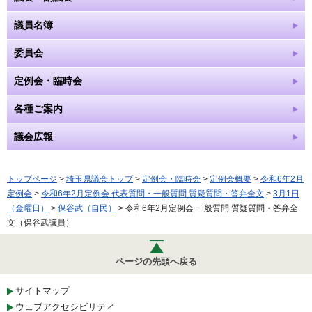
議員名簿
委員会
定例会・臨時会
各種ご案内
議会広報
トップページ
>
埼玉県議会トップ
>
定例会・臨時会
>
定例会概要
>
令和6年2月
定例会
>
令和6年2月定例会 代表質問・一般質問 質疑質問・答弁全文
>
3月1日
（金曜日）
>
保谷武（自民）
> 令和6年2月定例会 一般質問 質疑質問・答弁全
文（保谷武議員）
ページの先頭へ戻る
サイトマップ
ウェブアクセシビリティ