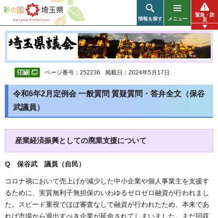
彩の国 埼玉県
緊急・防
情報を探す
メニュー
災
ページ番号：252236
掲載日：2024年5月17日
令和6年2月定例会 一般質問 質疑質問・答弁全文（保谷
武議員）
産業経済振興としての廃業支援について
Q 保谷武 議員（自民）
コロナ禍において売上げが減少した中小企業や個人事業主を支援す
るために、実質無利子無担保のいわゆるゼロゼロ融資が行われまし
た。スピード重視でほぼ審査なしで融資が行われたため、本来であ
れば市場から退出すべき企業が延命されてしまいました。まだ回収