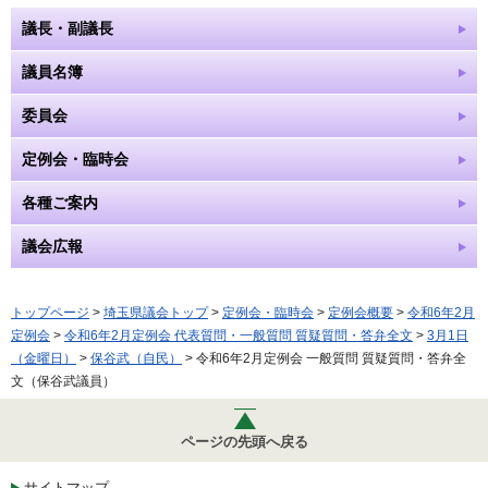
議長・副議長
議員名簿
委員会
定例会・臨時会
各種ご案内
議会広報
トップページ
>
埼玉県議会トップ
>
定例会・臨時会
>
定例会概要
>
令和6年2月
定例会
>
令和6年2月定例会 代表質問・一般質問 質疑質問・答弁全文
>
3月1日
（金曜日）
>
保谷武（自民）
> 令和6年2月定例会 一般質問 質疑質問・答弁全
文（保谷武議員）
ページの先頭へ戻る
サイトマップ