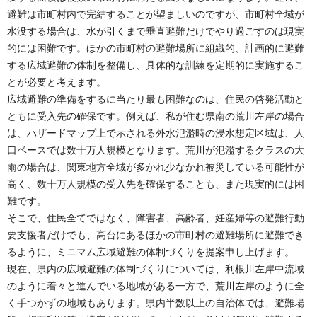
避難は市町村内で完結することが望ましいのですが、市町村全域が
水没する場合は、水が引くまで垂直避難だけでやり過ごすのは現実
的には困難です。ほかの市町村の避難場所に組織的、計画的に避難
する広域避難の体制を整備し、具体的な訓練を定期的に実施するこ
とが必要と考えます。
広域避難の準備をするに当たり最も困難なのは、住民の啓発活動と
ともに受入先の確保です。例えば、私が住む県南の荒川左岸の場合
は、ハザードマップ上で示される外水氾濫時の浸水想定区域は、人
口ベースでは数十万人規模となります。荒川が氾濫するクラスの大
雨の場合は、関東地方全域が多かれ少なかれ被災している可能性が
高く、数十万人規模の受入先を確保することも、また現実的には困
難です。
そこで、住民全てではなく、障害者、高齢者、妊産婦等の避難行動
要支援者だけでも、高台にあるほかの市町村の避難場所に避難でき
るように、ミニマム広域避難の体制づくりを提案申し上げます。
現在、県内の広域避難の体制づくりについては、利根川左岸中流域
のように着々と進んでいる地域がある一方で、荒川左岸のように全
く手つかずの地域もあります。県内半数以上の自治体では、避難場