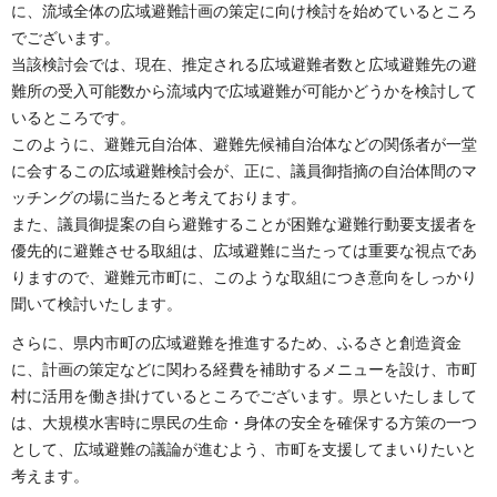
に、流域全体の広域避難計画の策定に向け検討を始めているところ
でございます。
当該検討会では、現在、推定される広域避難者数と広域避難先の避
難所の受入可能数から流域内で広域避難が可能かどうかを検討して
いるところです。
このように、避難元自治体、避難先候補自治体などの関係者が一堂
に会するこの広域避難検討会が、正に、議員御指摘の自治体間のマ
ッチングの場に当たると考えております。
また、議員御提案の自ら避難することが困難な避難行動要支援者を
優先的に避難させる取組は、広域避難に当たっては重要な視点であ
りますので、避難元市町に、このような取組につき意向をしっかり
聞いて検討いたします。
さらに、県内市町の広域避難を推進するため、ふるさと創造資金
に、計画の策定などに関わる経費を補助するメニューを設け、市町
村に活用を働き掛けているところでございます。県といたしまして
は、大規模水害時に県民の生命・身体の安全を確保する方策の一つ
として、広域避難の議論が進むよう、市町を支援してまいりたいと
考えます。