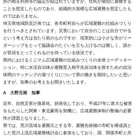
所の相互利用等の協定が結ばれていますが、住民が個別に避難する
ことを想定したものであり、組織的大規模な広域避難を想定したも
のではありません。
埼玉県地域防災計画では、各市町村自らが広域避難の仕組みづくり
を行うべきとされています。災害において自分のことは自分でやる
という考え方は当たり前のものですが、現実的には小さな市がリー
ダーシップをとって協議会のたぐいを立ち上げるのは難しく、誰か
が音頭をとってくれるのを待っている状況です。
県内におけるミニマム広域避難の仕組みづくりの全体コーディネー
ション、特に水没自治体が避難受入相手先自治体を探すための自治
体間のマッチングの場づくりについて県の働きを期待したいと思い
ますが、知事のお考えをお聞きいたします。
A 大野元裕 知事
近年、自然災害が激甚化、頻発化しており、平成27年に甚大な被害
をもたらした関東・東北豪雨を契機に、広域避難体制の整備の必要
性が課題となりました。
県では、荒川流域を避難元とする市、避難先候補の市町を構成員と
した荒川上流広域避難検討会に参加をしており、国、関係市町と共