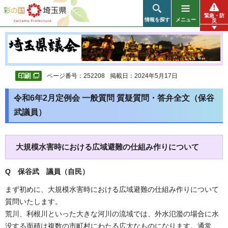
彩の国 埼玉県
緊急・防
情報を探す
メニュー
災
ページ番号：252208
掲載日：2024年5月17日
令和6年2月定例会 一般質問 質疑質問・答弁全文（保谷
武議員）
大規模水害時における広域避難の仕組み作りについて
Q 保谷武 議員（自民）
まず初めに、大規模水害時における広域避難の仕組み作りについて
質問いたします。
荒川、利根川といった大きな河川の流域では、外水氾濫の場合に水
没する面積は複数の市町村にわたる広大なものになります。通常、