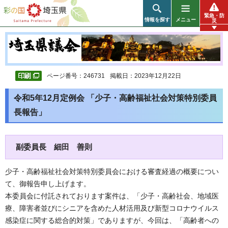
彩の国 埼玉県
緊急・防
情報を探す
メニュー
災
ページ番号：246731
掲載日：2023年12月22日
令和5年12月定例会 「少子・高齢福祉社会対策特別委員
長報告」
副委員長 細田 善則
少子・高齢福祉社会対策特別委員会における審査経過の概要につい
て、御報告申し上げます。
本委員会に付託されております案件は、「少子・高齢社会、地域医
療、障害者並びにシニアを含めた人材活用及び新型コロナウイルス
感染症に関する総合的対策」でありますが、今回は、「高齢者への