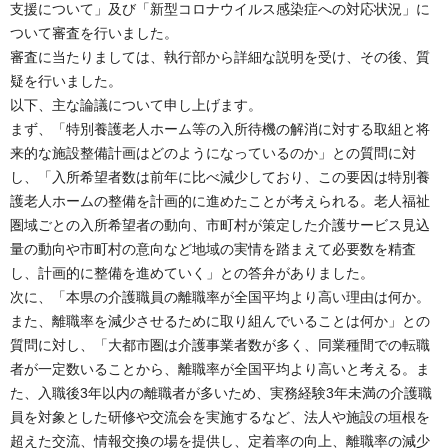
支援について」及び「新型コロナウイルス感染症への対応状況」に
ついて審査を行いました。
審査に当たりましては、執行部から詳細な説明を受け、その後、質
疑を行いました。
以下、主な論議について申し上げます。
まず、「特別養護老人ホーム等の入所待機の解消に対する取組と将
来的な施設整備計画はどのようになっているのか」との質問に対
し、「入所希望者数は前年に比べ減少しており、この要因は特別養
護老人ホームの整備を計画的に進めたことが考えられる。老人福祉
圏域ごとの入所希望者の動向、市町村が策定した介護サービス見込
量の動向や市町村の意向など地域の実情を踏まえて必要数を精査
し、計画的に整備を進めていく」との答弁がありました。
次に、「本県の介護職員の離職率が全国平均より高い理由は何か。
また、離職率を減少させるために取り組んでいることは何か」との
質問に対し、「大都市圏は介護事業者数が多く、同業種間での転職
者が一定数いることから、離職率が全国平均より高いと考える。ま
た、入職後3年以内の離職者が多いため、実務経験3年未満の介護職
員を対象とした研修や交流会を実施するなど、法人や施設の垣根を
超えた交流、情報交換の場を提供し、定着率の向上、離職率の減少