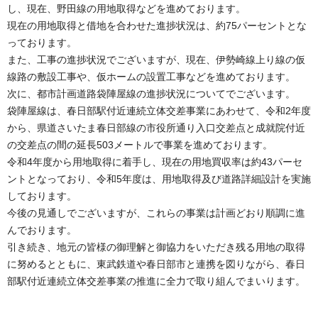
し、現在、野田線の用地取得などを進めております。
現在の用地取得と借地を合わせた進捗状況は、約75パーセントとな
っております。
また、工事の進捗状況でございますが、現在、伊勢崎線上り線の仮
線路の敷設工事や、仮ホームの設置工事などを進めております。
次に、都市計画道路袋陣屋線の進捗状況についてでございます。
袋陣屋線は、春日部駅付近連続立体交差事業にあわせて、令和2年度
から、県道さいたま春日部線の市役所通り入口交差点と成就院付近
の交差点の間の延長503メートルで事業を進めております。
令和4年度から用地取得に着手し、現在の用地買収率は約43パーセ
ントとなっており、令和5年度は、用地取得及び道路詳細設計を実施
しております。
今後の見通しでございますが、これらの事業は計画どおり順調に進
んでおります。
引き続き、地元の皆様の御理解と御協力をいただき残る用地の取得
に努めるとともに、東武鉄道や春日部市と連携を図りながら、春日
部駅付近連続立体交差事業の推進に全力で取り組んでまいります。