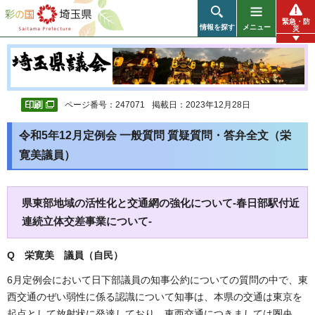
彩の国 埼玉県
緊急・防
情報を探す
メニュー
災
ページ番号：247071
掲載日：2023年12月28日
令和5年12月定例会 一般質問 質疑質問・答弁全文（栄
寛美議員）
県東部地域の活性化と交通網の強化について-春日部駅付近
連続立体交差事業について-
Q 栄寛美 議員（自民）
6月定例会において日下部議員の知事公約についての質問の中で、東
西交通のぜい弱性に係る認識について知事は、本県の交通は東京を
起点として放射状に発達しており、東西交通につきましては圏央