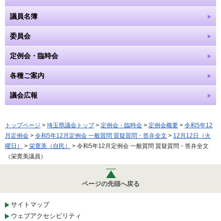
議員名簿
委員会
定例会・臨時会
各種ご案内
議会広報
トップページ
>
埼玉県議会トップ
>
定例会・臨時会
>
定例会概要
>
令和5年12
月定例会
>
令和5年12月定例会 一般質問 質疑質問・答弁全文
>
12月12日（火
曜日）
>
栄寛美（自民）
> 令和5年12月定例会 一般質問 質疑質問・答弁全文
（栄寛美議員）
ページの先頭へ戻る
サイトマップ
ウェブアクセシビリティ