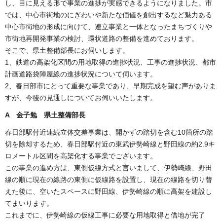
し、目に見える形で事業の進捗が実感できるようになりました。市
では、中心市街地のにぎわいや新たな価値を創出するなど魅力ある
中心市街地の形成に向けて、連立事業と一体となったまちづくりや
市街地再開発事業の検討、環状道路の整備を進めております。
そこで、県土整備部長にお伺いします。
1、鉄道の高架化区間の用地取得の進捗状況、工事の進捗状況、都市
計画道路袋陣屋線の進捗状況について伺います。
2、春日部市にとって重要な事業であり、早期完成を望む声がありま
すが、今後の見通しについてお伺いいたします。
A 金子勉 県土整備部長
春日部駅付近連続立体交差事業は、開かずの踏切を含む10箇所の踏
切を除却するため、春日部駅付近の東武伊勢崎線と野田線の約2.9キ
ロメートル区間を高架化する事業でございます。
この事業の進め方は、東側仮線方式と言いまして、伊勢崎線、野田
線の順に現在の線路の東側に仮線路を設置し、現在の線路を切り替
えた後に、空いたスペースに野田線、伊勢崎線の順に高架を建設し
てまいります。
これまでに、伊勢崎線の仮線工事に必要な用地取得と借地が完了