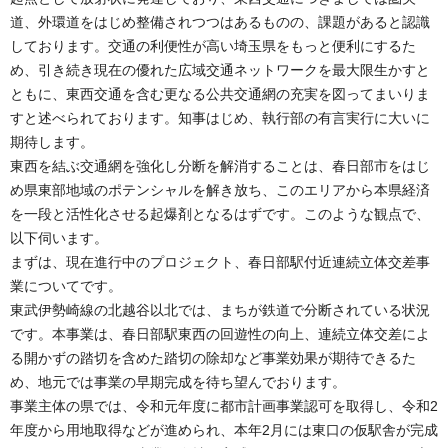
道、外環道をはじめ整備されつつはあるものの、課題があると認識
しております。交通の利便性が高い埼玉県をもっと便利にするた
め、引き続き現在の優れた広域交通ネットワークを最大限生かすと
ともに、東西交通を含む更なる公共交通網の充実を図ってまいりま
すと述べられております。知事はじめ、執行部の有言実行に大いに
期待します。
東西を結ぶ交通網を強化し分断を解消することは、春日部市をはじ
め県東部地域のポテンシャルを解き放ち、このエリアから本県経済
を一段と活性化させる起爆剤となるはずです。このような観点で、
以下伺います。
まずは、現在進行中のプロジェクト、春日部駅付近連続立体交差事
業についてです。
東武伊勢崎線の北越谷以北では、まちが鉄道で分断されている状況
です。本事業は、春日部駅東西の回遊性の向上、連続立体交差によ
る開かずの踏切を含めた踏切の除却など事業効果が期待できるた
め、地元では事業の早期完成を待ち望んでおります。
事業主体の県では、令和元年度に都市計画事業認可を取得し、令和2
年度から用地取得などが進められ、本年2月には東口の仮駅舎が完成