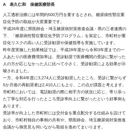
A 表久仁和 保健医療部長
人工透析治療には年間約500万円を要するとされ、糖尿病性腎症重
症化予防の取組が大変重要です。
平成26年度に県医師会・埼玉糖尿病対策推進会議・県の三者連携の
下、「糖尿病性腎症重症化予防プログラム」を策定し、市町村が重
症化リスクの高い人に受診勧奨や保健指導を実施しています。
昨年度実施した効果検証では、平成28年度から令和3年度までの一
人あたりの医療費増加率は、受診勧奨で医療機関の受診に繋がった
人の方が応じなかった人に比べて小さく、受診勧奨による効果が示
唆されました。
一方、令和4年度に3,274人に受診勧奨したところ、受診に繋がらず
5か月後の再勧奨者は2,410人にも上り、この点が課題と考えます。
市町村においては、電話勧奨の際に相手方の状況に応じ、寄り添っ
た丁寧な対応を行ったところ受診率向上に繋がったという好事例も
あります。
受診率が向上した市町村には交付金を重点配分する仕組みを設けて
おり、市町村独自の事例の共有や、県医師会、埼玉糖尿病対策推進
会議から御意見も伺いながら取組を進めてまいります。