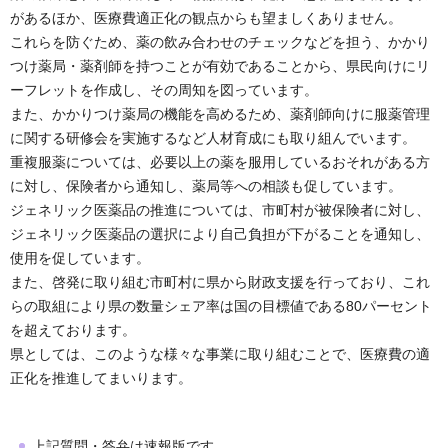
があるほか、医療費適正化の観点からも望ましくありません。
これらを防ぐため、薬の飲み合わせのチェックなどを担う、かかり
つけ薬局・薬剤師を持つことが有効であることから、県民向けにリ
ーフレットを作成し、その周知を図っています。
また、かかりつけ薬局の機能を高めるため、薬剤師向けに服薬管理
に関する研修会を実施するなど人材育成にも取り組んでいます。
重複服薬については、必要以上の薬を服用しているおそれがある方
に対し、保険者から通知し、薬局等への相談も促しています。
ジェネリック医薬品の推進については、市町村が被保険者に対し、
ジェネリック医薬品の選択により自己負担が下がることを通知し、
使用を促しています。
また、啓発に取り組む市町村に県から財政支援を行っており、これ
らの取組により県の数量シェア率は国の目標値である80パーセント
を超えております。
県としては、このような様々な事業に取り組むことで、医療費の適
正化を推進してまいります。
上記質問・答弁は速報版です。