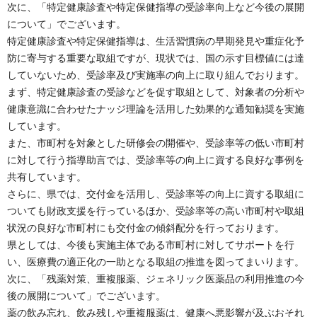
次に、「特定健康診査や特定保健指導の受診率向上など今後の展開
について」でございます。
特定健康診査や特定保健指導は、生活習慣病の早期発見や重症化予
防に寄与する重要な取組ですが、現状では、国の示す目標値には達
していないため、受診率及び実施率の向上に取り組んでおります。
まず、特定健康診査の受診などを促す取組として、対象者の分析や
健康意識に合わせたナッジ理論を活用した効果的な通知勧奨を実施
しています。
また、市町村を対象とした研修会の開催や、受診率等の低い市町村
に対して行う指導助言では、受診率等の向上に資する良好な事例を
共有しています。
さらに、県では、交付金を活用し、受診率等の向上に資する取組に
ついても財政支援を行っているほか、受診率等の高い市町村や取組
状況の良好な市町村にも交付金の傾斜配分を行っております。
県としては、今後も実施主体である市町村に対してサポートを行
い、医療費の適正化の一助となる取組の推進を図ってまいります。
次に、「残薬対策、重複服薬、ジェネリック医薬品の利用推進の今
後の展開について」でございます。
薬の飲み忘れ、飲み残しや重複服薬は、健康へ悪影響が及ぶおそれ