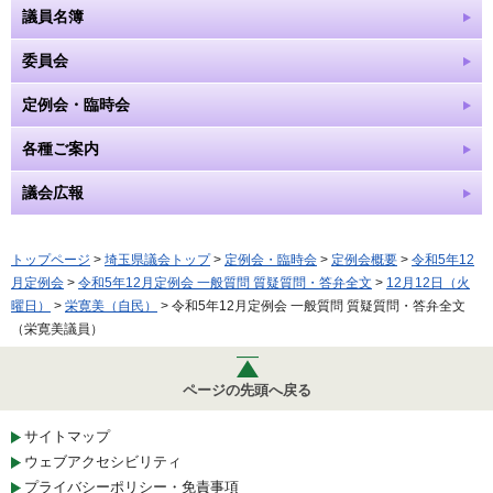
議員名簿
委員会
定例会・臨時会
各種ご案内
議会広報
トップページ
>
埼玉県議会トップ
>
定例会・臨時会
>
定例会概要
>
令和5年12
月定例会
>
令和5年12月定例会 一般質問 質疑質問・答弁全文
>
12月12日（火
曜日）
>
栄寛美（自民）
> 令和5年12月定例会 一般質問 質疑質問・答弁全文
（栄寛美議員）
ページの先頭へ戻る
サイトマップ
ウェブアクセシビリティ
プライバシーポリシー・免責事項