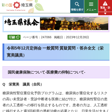
彩の国 埼玉県
緊急・防
情報を探す
メニュー
災
ページ番号：247066
掲載日：2023年12月28日
令和5年12月定例会 一般質問 質疑質問・答弁全文（栄
寛美議員）
国民健康保険について-医療費の抑制について-
Q 栄寛美 議員（自民）
糖尿病性腎症重症化予防プログラムは、糖尿病が重症化するリスク
の高い未受診者・受診中断者を医療に結び付け、糖尿病性腎症の患
者の人工透析への移行を防止するものです。患者の方は、人工透析
に移行すると週3回程度の透析治療が必要となり、日常生活が大きく