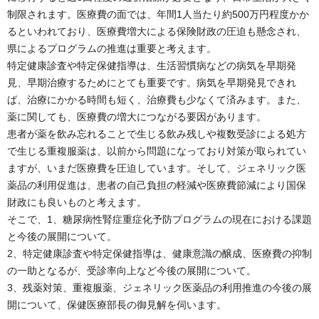
制限されます。医療費の面では、年間1人当たり約500万円程度かか
るといわれており、医療費増大による保険財政の圧迫も懸念され、
県によるプログラムの推進は重要と考えます。
特定健康診査や特定保健指導は、生活習慣病などの病気を早期発
見、早期治療するためにとても重要です。病気を早期発見できれ
ば、治療にかかる時間も短く、治療費も少なくて済みます。また、
薬に関しても、医療費の増大につながる要因があります。
患者が薬を飲み忘れることで生じる飲み残しや複数受診による処方
で生じる重複服薬は、以前から問題になっており対策が取られてい
ますが、いまだ医療費を圧迫しています。そして、ジェネリック医
薬品の利用促進は、患者の自己負担の軽減や医療費節減により国保
財政にも良いものと考えます。
そこで、1、糖尿病性腎症重症化予防プログラムの現在における課題
と今後の展開について。
2、特定健康診査や特定保健指導は、健康意識の醸成、医療費の抑制
の一助となるが、受診率向上など今後の展開について。
3、残薬対策、重複服薬、ジェネリック医薬品の利用推進の今後の展
開について、保健医療部長の御見解を伺います。