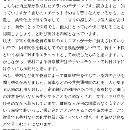
こちらは埼玉県が作成したチラシのデザインです。読みますと「知
っていますか？香りのエチケットその香り苦手な人がいるかも」と
題し、柔軟仕上げ剤を例示して、「香りの感じ方には個人差があり
ます。自分にとって快適でも、他人にとっては不快に感じることを
認識しましょう」と呼び掛ける内容となっています。
現状、香害や化学物質過敏症のメカニズムが十分に解明されていな
い中で、因果関係を特定しての注意喚起が難しい中で、苦手・不快
という感情に対するエチケットとして表現したものと思います。し
かしながら、香料による健康被害は苦手やエチケットで片付けるに
は余りにも深刻だと思います。
私も、香料など化学物質によって健康被害を生じている方のお話を
聞く機会がありました。電車などの公共交通機関の利用、人が集ま
る店舗の利用が難しい、宿泊施設の利用や身に付ける衣類など細心
の注意を払いながら生活することを余儀なくされ、文字どおり息を
ひそめながら暮らしています。健康な人が何の躊躇もなく安全だと
いう前提で胸いっぱい吸い込むことができるこの空気の中に、ごく
微量でも香料などの化学物質が混じっていた場合、吐き気や頭痛な
どで苦しむことになります。