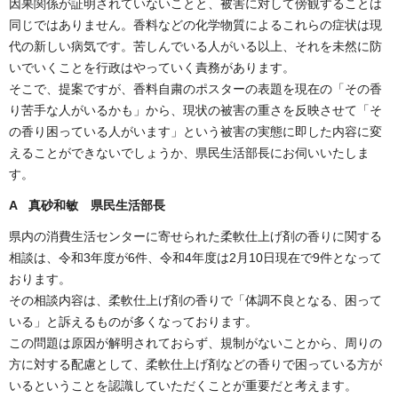
因果関係が証明されていないことと、被害に対して傍観することは
同じではありません。香料などの化学物質によるこれらの症状は現
代の新しい病気です。苦しんでいる人がいる以上、それを未然に防
いでいくことを行政はやっていく責務があります。
そこで、提案ですが、香料自粛のポスターの表題を現在の「その香
り苦手な人がいるかも」から、現状の被害の重さを反映させて「そ
の香り困っている人がいます」という被害の実態に即した内容に変
えることができないでしょうか、県民生活部長にお伺いいたしま
す。
A 真砂和敏 県民生活部長
県内の消費生活センターに寄せられた柔軟仕上げ剤の香りに関する
相談は、令和3年度が6件、令和4年度は2月10日現在で9件となって
おります。
その相談内容は、柔軟仕上げ剤の香りで「体調不良となる、困って
いる」と訴えるものが多くなっております。
この問題は原因が解明されておらず、規制がないことから、周りの
方に対する配慮として、柔軟仕上げ剤などの香りで困っている方が
いるということを認識していただくことが重要だと考えます。