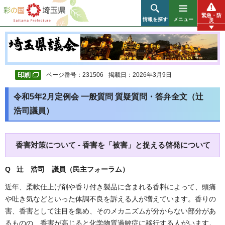
彩の国 埼玉県
緊急・防
情報を探す
メニュー
災
ページ番号：231506
掲載日：2026年3月9日
令和5年2月定例会 一般質問 質疑質問・答弁全文（辻
浩司議員）
香害対策について - 香害を「被害」と捉える啓発について
Q 辻 浩司
議員（民主フォーラム）
近年、柔軟仕上げ剤や香り付き製品に含まれる香料によって、頭痛
や吐き気などといった体調不良を訴える人が増えています。香りの
害、香害として注目を集め、そのメカニズムが分からない部分があ
るものの、香害が高じると化学物質過敏症に移行する人がいます。