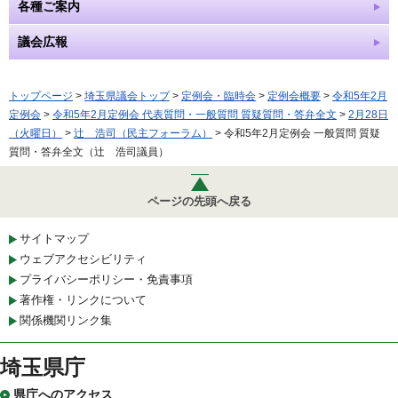
各種ご案内
議会広報
トップページ
>
埼玉県議会トップ
>
定例会・臨時会
>
定例会概要
>
令和5年2月
定例会
>
令和5年2月定例会 代表質問・一般質問 質疑質問・答弁全文
>
2月28日
（火曜日）
>
辻 浩司（民主フォーラム）
> 令和5年2月定例会 一般質問 質疑
質問・答弁全文（辻 浩司議員）
ページの先頭へ戻る
サイトマップ
ウェブアクセシビリティ
プライバシーポリシー・免責事項
著作権・リンクについて
関係機関リンク集
埼玉県庁
県庁へのアクセス