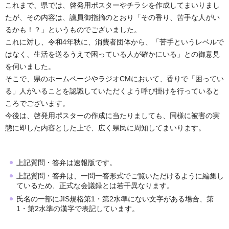
これまで、県では、啓発用ポスターやチラシを作成してまいりまし
たが、その内容は、議員御指摘のとおり「その香り、苦手な人がい
るかも！？」というものでございました。
これに対し、令和4年秋に、消費者団体から、「苦手というレベルで
はなく、生活を送るうえで困っている人が確かにいる」との御意見
を伺いました。
そこで、県のホームページやラジオCMにおいて、香りで「困ってい
る」人がいることを認識していただくよう呼び掛けを行っていると
ころでございます。
今後は、啓発用ポスターの作成に当たりましても、同様に被害の実
態に即した内容とした上で、広く県民に周知してまいります。
上記質問・答弁は速報版です。
上記質問・答弁は、一問一答形式でご覧いただけるように編集し
ているため、正式な会議録とは若干異なります。
氏名の一部にJIS規格第1・第2水準にない文字がある場合、第
1・第2水準の漢字で表記しています。