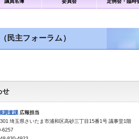
議員名簿
委員会
定例会・臨時
（民主フォーラム）
わせ
策調査課
広報担当
-9301 埼玉県さいたま市浦和区高砂三丁目15番1号 議事堂1階
-6257
-830-4923