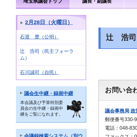
埼玉県議会トップ
議長・副議長
2月28日（火曜日）
辻 浩司
石渡 豊（公明）
辻 浩司（民主フォーラ
ム）
石川誠司（自民）
お問い合
議会生中継・録画中継
本会議及び予算特別委
員会の生中継・録画中
議会事務局
政
継をご覧になれます。
郵便番号330
電話：048-830
会議録検索システム（別ウ
ファックス：048