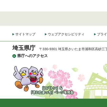
サイトマップ
ウェブアクセシビリティ
プライ
埼玉県庁
〒330-9301 埼玉県さいたま市浦和区高砂三
県庁へのアクセス
「コバトン」&「さいた
まっち」