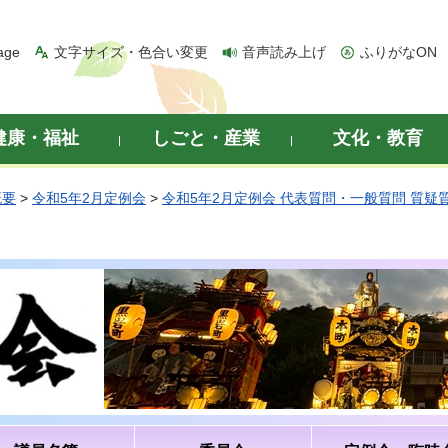
age
文字サイズ・色合い変更
音声読み上げ
ふりがなON
健康・福祉
しごと・産業
文化・教育
概要
>
令和5年2月定例会
>
令和5年2月定例会 代表質問・一般質問 質疑