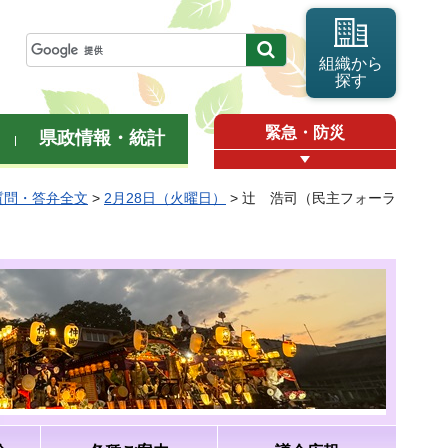
組織から
探す
緊急・防災
県政情報・統計
質問・答弁全文
>
2月28日（火曜日）
> 辻 浩司（民主フォーラ