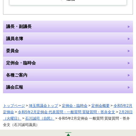
議長・副議長
議員名簿
委員会
定例会・臨時会
各種ご案内
議会広報
トップページ
>
埼玉県議会トップ
>
定例会・臨時会
>
定例会概要
>
令和5年2月
定例会
>
令和5年2月定例会 代表質問・一般質問 質疑質問・答弁全文
>
2月28日
（火曜日）
>
石川誠司（自民）
> 令和5年2月定例会 一般質問 質疑質問・答弁
全文（石川誠司議員）