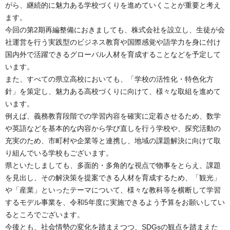
がら、継続的に魅力ある学校づくりを進めていくことが重要と考え
ます。
今回の第2期再編整備におきましても、株式会社を設立し、生徒が会
社運営を行う実践型のビジネス教育や国際感覚や語学力を身に付け
国内外で活躍できるグローバル人材を育成することなどを予定して
います。
また、すべての県立高校においても、「学校の活性化・特色化方
針」を策定し、魅力ある高校づくりに向けて、様々な取組を進めて
います。
例えば、義務教育段階での学習内容を確実に定着させるため、数学
や英語などを基本的な内容から学び直しを行う学校や、探究活動の
充実のため、市町村や企業等と連携し、地域の課題解決に向けて取
り組んでいる学校もございます。
県といたしましても、多面的・多角的な視点で物事をとらえ、課題
を見出し、その解決策を提案できる人材を育成するため、「観光」
や「産業」といったテーマについて、様々な教科等を横断して学習
するモデル事業を、令和5年度に実施できるよう予算をお願いしてい
るところでございます。
今後とも、社会情勢の変化を踏まえつつ、SDGsの観点を踏まえた