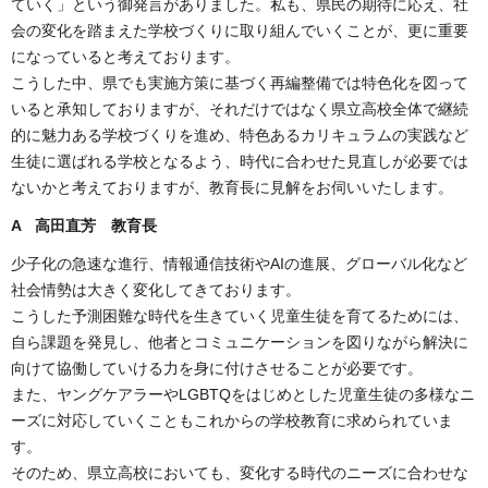
ていく」という御発言がありました。私も、県民の期待に応え、社
会の変化を踏まえた学校づくりに取り組んでいくことが、更に重要
になっていると考えております。
こうした中、県でも実施方策に基づく再編整備では特色化を図って
いると承知しておりますが、それだけではなく県立高校全体で継続
的に魅力ある学校づくりを進め、特色あるカリキュラムの実践など
生徒に選ばれる学校となるよう、時代に合わせた見直しが必要では
ないかと考えておりますが、教育長に見解をお伺いいたします。
A 高田直芳 教育長
少子化の急速な進行、情報通信技術やAIの進展、グローバル化など
社会情勢は大きく変化してきております。
こうした予測困難な時代を生きていく児童生徒を育てるためには、
自ら課題を発見し、他者とコミュニケーションを図りながら解決に
向けて協働していける力を身に付けさせることが必要です。
また、ヤングケアラーやLGBTQをはじめとした児童生徒の多様なニ
ーズに対応していくこともこれからの学校教育に求められていま
す。
そのため、県立高校においても、変化する時代のニーズに合わせな