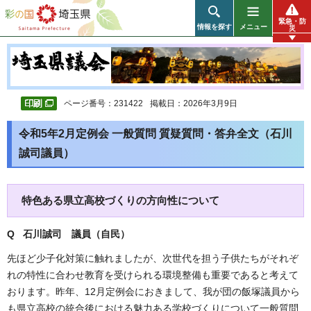
彩の国 埼玉県
緊急・防
情報を探す
メニュー
災
ページ番号：231422
掲載日：2026年3月9日
令和5年2月定例会 一般質問 質疑質問・答弁全文（石川
誠司議員）
特色ある県立高校づくりの方向性について
Q 石川誠司
議員（自民）
先ほど少子化対策に触れましたが、次世代を担う子供たちがそれぞ
れの特性に合わせ教育を受けられる環境整備も重要であると考えて
おります。昨年、12月定例会におきまして、我が団の飯塚議員から
も県立高校の統合後における魅力ある学校づくりについて一般質問