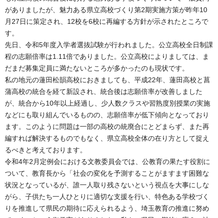
がありましたが、魅力ある県立高校づくり第2期実施方策が昨年10
月27日に策定され、12校を6校に再編する方針が示されたところで
す。
先日、令和5年度入学者選抜試験が行われました。公立高校全日制課
程の志願倍率は1.11倍でありました。公立高校によりましては、ま
だまだ募集定員に満たないところが多かったのも現状です。
私の地元の蓮田松韻高校におきましても、平成22年、蓮田高校と菖
蒲高校の統合を経て新設され、統合後は志願倍率が改善しました
が、統合から10年以上経過し、少人数クラスや習熟度別授業の実施
などにも取り組んでいるものの、志願倍率が低下傾向となっており
ます。このように問題は一部の高校の統廃合にとどまらず、また再
編すれば解決するものでもなく、県立高校全体の在り方として捉え
るべきと考えております。
令和4年2月定例会における文教委員会では、公教育の果たす役割に
ついて、教育長から「社会の変化を予測することがますます困難な
状況となっているが、誰一人取り残さないという視点を大事にしな
がら、子供たち一人ひとりに適切な支援を行い、特色ある学校づく
りを推進して県民の期待に応えられるよう、埼玉教育の推進に努め