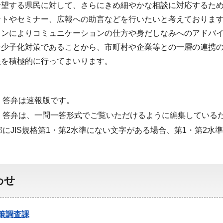
希望する県民に対して、さらにきめ細やかな相談に対応するた
ントやセミナー、広報への助言などを行いたいと考えておりま
インによりコミュニケーションの仕方や身だしなみへのアドバ
な少子化対策であることから、市町村や企業等との一層の連携
援を積極的に行ってまいります。
・答弁は速報版です。
・答弁は、一問一答形式でご覧いただけるように編集している
部にJIS規格第1・第2水準にない文字がある場合、第1・第2
わせ
策調査課