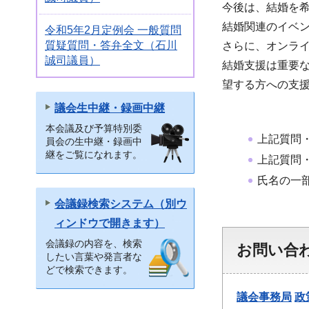
今後は、結婚を
結婚関連のイベ
令和5年2月定例会 一般質問
質疑質問・答弁全文（石川
さらに、オンラ
誠司議員）
結婚支援は重要
望する方への支
議会生中継・録画中継
本会議及び予算特別委
上記質問
員会の生中継・録画中
継をご覧になれます。
上記質問
氏名の一
会議録検索システム（別ウ
ィンドウで開きます）
会議録の内容を、検索
お問い合
したい言葉や発言者な
どで検索できます。
議会事務局
政