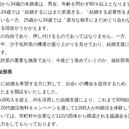
歳から34歳の未婚者は、男女、年齢を問わず80％以上となり
ら24歳では「結婚するにはまだ若過ぎる」「結婚する必要性
いる一方、25歳から34歳では「適当な相手にまだめぐり会わ
する現状がうかがえます。
人の自由であり、押し付けるものであってはなりません。一方
た中、少子化対策の機運が盛り上がりを見せており、結婚支援
ます。
化対策の重要な施策であり、今後どう進めていくのか、福祉部
祉部長
年に結婚を希望する方に対して、出会いの機会を提供するため、
恋たまを開設をいたしました。
5,000人を超え、AIを活用した結婚支援により、これまで30
20代婚活無料キャンペーンを通じて1,000人がAI婚活を体験
いては、市町村や企業など112の団体から構成される協議会
協力をしてもらっております。