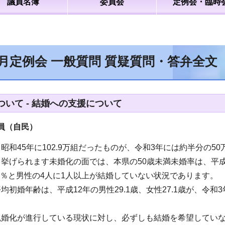
議員名簿
委員会
定例会・臨時
2月定例会 一般質問 質疑質問・答弁全文
いて - 結婚への支援について
（自民）
昭和45年に102.9万組だったものが、令和3年には約半分の50
挙げられます未婚化の面では、本県の50歳未満未婚率は、平成12
5.8％と男性の4人に1人以上が結婚していない状況であります。
初婚年齢は、平成12年の男性29.1歳、女性27.1歳が、令和3
。
晩婚化が進行している現状に対し、必ずしも結婚を希望してい