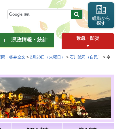
組織から
探す
緊急・防災
県政情報・統計
質問・答弁全文
>
2月28日（火曜日）
>
石川誠司（自民）
> 令