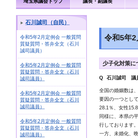
埼玉県議会トップ
議長・副議長
石川誠司（自民）
令和5年
令和5年2月定例会 一般質問
質疑質問・答弁全文（石川
誠司議員）
少子化対策につ
令和5年2月定例会 一般質問
質疑質問・答弁全文（石川
Q 石川誠司
議員
誠司議員）
全国の婚姻数は、
令和5年2月定例会 一般質問
要因の一つとして
質疑質問・答弁全文（石川
誠司議員）
28.1％、女性1
同様に、本県の平均
令和5年2月定例会 一般質問
行しております
質疑質問・答弁全文（石川
一方、未婚化、
誠司議員）