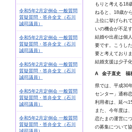
もりと考える18
令和5年2月定例会 一般質問
ねると、18歳か
質疑質問・答弁全文（石川
上位に挙げられて
誠司議員）
いの機会が不足
結婚や出産は個
令和5年2月定例会 一般質問
質疑質問・答弁全文（石川
要です。こうし
誠司議員）
要と考えており
結婚支援は少子
令和5年2月定例会 一般質問
質疑質問・答弁全文（石川
A 金子直史 福
誠司議員）
県では、平成30
令和5年2月定例会 一般質問
センター」通称
質疑質問・答弁全文（石川
利用者は、延べ1
誠司議員）
また、今年度は、
令和5年2月定例会 一般質問
恋たまの運営につ
質疑質問・答弁全文（石川
の募集について
誠司議員）