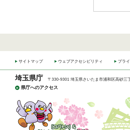
サイトマップ
ウェブアクセシビリティ
プライ
埼玉県庁
〒330-9301 埼玉県さいたま市浦和区高砂三
県庁へのアクセス
「コバトン」&「さいた