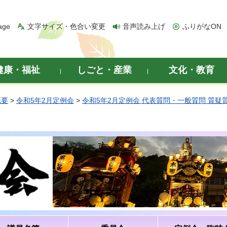
age
文字サイズ・色合い変更
音声読み上げ
ふりがなON
健康・福祉
しごと・産業
文化・教育
概要
>
令和5年2月定例会
>
令和5年2月定例会 代表質問・一般質問 質疑
）