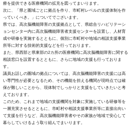
療を提供できる医療機関の拡充を図ってまいります。
次に、「県と圏域ごとに拠点を作り、市町村レベルの支援体制を作
っていくべき。」についてでございます。
県では、高次脳機能障害の支援拠点として、県総合リハビリテーシ
ョンセンター内に高次脳機能障害者支援センターを設置し、人材育
成や研修を実施するとともに、個別に市町村や地域の相談支援事業
所等に対する技術的支援などを行っております。
また、県西部と県東部の2カ所の医療機関に高次脳機能障害に関する
相談窓口を設置するとともに、さらに地域の支援も行っておりま
す。
議員お話しの圏域の拠点については、高次脳機能障害の支援には高
い専門性が必要となるため、その機能を担える機関が現時点では確
保が難しいことから、現体制でしっかりと支援をしていきたいと考
えております。
このため、これまで地域の支援機関を対象に実施している研修等を
一層充実させるとともに、市町村や相談支援事業所等に直接出向い
て支援を行うなど、高次脳機能障害者やその家族が地域で安心して
暮らしていけるよう取り組んでまいります。