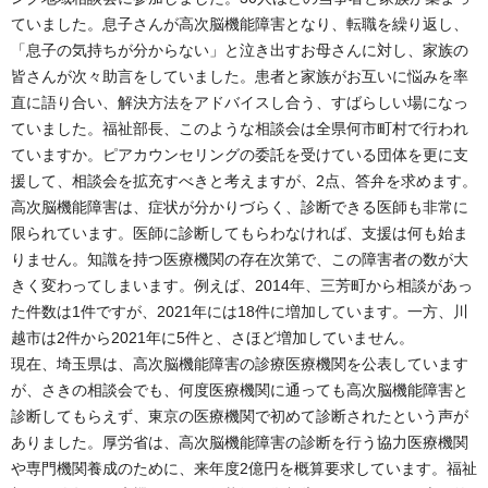
ていました。息子さんが高次脳機能障害となり、転職を繰り返し、
「息子の気持ちが分からない」と泣き出すお母さんに対し、家族の
皆さんが次々助言をしていました。患者と家族がお互いに悩みを率
直に語り合い、解決方法をアドバイスし合う、すばらしい場になっ
ていました。福祉部長、このような相談会は全県何市町村で行われ
ていますか。ピアカウンセリングの委託を受けている団体を更に支
援して、相談会を拡充すべきと考えますが、2点、答弁を求めます。
高次脳機能障害は、症状が分かりづらく、診断できる医師も非常に
限られています。医師に診断してもらわなければ、支援は何も始ま
りません。知識を持つ医療機関の存在次第で、この障害者の数が大
きく変わってしまいます。例えば、2014年、三芳町から相談があっ
た件数は1件ですが、2021年には18件に増加しています。一方、川
越市は2件から2021年に5件と、さほど増加していません。
現在、埼玉県は、高次脳機能障害の診療医療機関を公表しています
が、さきの相談会でも、何度医療機関に通っても高次脳機能障害と
診断してもらえず、東京の医療機関で初めて診断されたという声が
ありました。厚労省は、高次脳機能障害の診断を行う協力医療機関
や専門機関養成のために、来年度2億円を概算要求しています。福祉