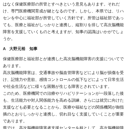
はなく保健医療部の所管とすべきという意見もあります。それだ
け、専門医療機関育成が鍵となるのです。しかし、本県では、リハ
センを中心に福祉部が所管していく方針です。所管は福祉部であっ
ても、医療と福祉がしっかりと連携し、縦割りを排して高次脳機能
障害を支援していくものと考えますが、知事の認識はいかがでしょ
うか。
A 大野元裕 知事
保健医療部と福祉部とが連携した高次脳機能障害の支援についてで
あります。
高次脳機能障害は、交通事故や脳血管障害などにより脳が損傷を受
け、記憶力や意欲、感情コントロールの低下などによって日常生活
や社会生活などに様々な困難が生じる障害とされています。
このため、医療機関での治療やリハビリテーションが一段落した後
も、生活能力や対人関係能力を高める訓練、さらには就労に向けた
支援なども必要となることから、医療や福祉などの関係機関が御指
摘のとおりしっかりと連携し、切れ目なく支援していくことが重要
であります。
県では、高次脳機能障害者支援センターを核として、高次脳機能障