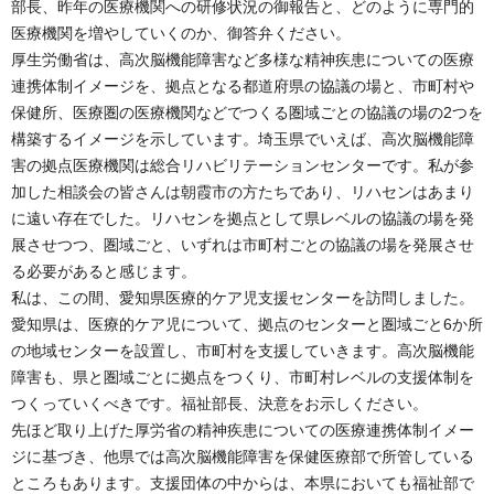
部長、昨年の医療機関への研修状況の御報告と、どのように専門的
医療機関を増やしていくのか、御答弁ください。
厚生労働省は、高次脳機能障害など多様な精神疾患についての医療
連携体制イメージを、拠点となる都道府県の協議の場と、市町村や
保健所、医療圏の医療機関などでつくる圏域ごとの協議の場の2つを
構築するイメージを示しています。埼玉県でいえば、高次脳機能障
害の拠点医療機関は総合リハビリテーションセンターです。私が参
加した相談会の皆さんは朝霞市の方たちであり、リハセンはあまり
に遠い存在でした。リハセンを拠点として県レベルの協議の場を発
展させつつ、圏域ごと、いずれは市町村ごとの協議の場を発展させ
る必要があると感じます。
私は、この間、愛知県医療的ケア児支援センターを訪問しました。
愛知県は、医療的ケア児について、拠点のセンターと圏域ごと6か所
の地域センターを設置し、市町村を支援していきます。高次脳機能
障害も、県と圏域ごとに拠点をつくり、市町村レベルの支援体制を
つくっていくべきです。福祉部長、決意をお示しください。
先ほど取り上げた厚労省の精神疾患についての医療連携体制イメー
ジに基づき、他県では高次脳機能障害を保健医療部で所管している
ところもあります。支援団体の中からは、本県においても福祉部で