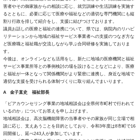
害者やその御家族からの相談に応じ、就労訓練や生活訓練を実施す
るとともに、必要に応じて医療や福祉などの適切な専門機関にも縦
割り行政を排して紹介をし、支援に結びつけております。
議員お話しの医療と福祉の連携について、県では、病院内のリハビ
リテーションから地域の福祉サービス事業者への支援のつなぎ方な
ど医療職と福祉職が交流しながら学ぶ合同研修を実施しておりま
す。
今後は、オンラインなども活用をし、新たに地域の医療機関と福祉
サービス事業所等との事例検討の場を設けることなどにより、医療
と福祉が一体となって関係機関がより緊密に連携し、身近な地域で
適切な支援を受けられる体制づくりに取り組んでまいります。
A 金子直史 福祉部長
「ピアカウンセリング事業の地域相談会は全県何市町村で行われて
いるのか」についてお答えを申し上げます。
地域相談会は、高次脳機能障害の当事者やその家族が同じ立場で相
談に応じ、支えあうことを目的としており、令和3年度は8市町で16
回開催し、延べ243人が参加しています。