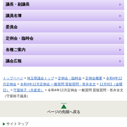
議長・副議長
議員名簿
委員会
定例会・臨時会
各種ご案内
議会広報
トップページ
>
埼玉県議会トップ
>
定例会・臨時会
>
定例会概要
>
令和4年12
月定例会
>
令和4年12月定例会 一般質問 質疑質問・答弁全文
>
12月9日（金曜
日）
>
守屋裕子（共産党）
> 令和4年12月定例会 一般質問 質疑質問・答弁全文
（守屋裕子議員）
ページの先頭へ戻る
サイトマップ