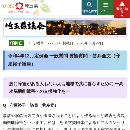
彩の国 埼玉県
緊急・防
情報を探す
メニュー
災
ページ番号：227503
掲載日：2025年12月22日
令和4年12月定例会 一般質問 質疑質問・答弁全文（守
屋裕子議員）
脳に障害がある人もない人も地域で共に暮らすために ー高
次脳機能障害への支援強化をー
Q 守屋裕子 議員（共産党）
事故や脳の病気で脳が破壊されることにより残る様々な障害を高次
脳機能障害といいます。私は、患者支援団体によるピアカウンセリ
ング地域相談会に参加しました。30人ほどの当事者と家族が集まっ