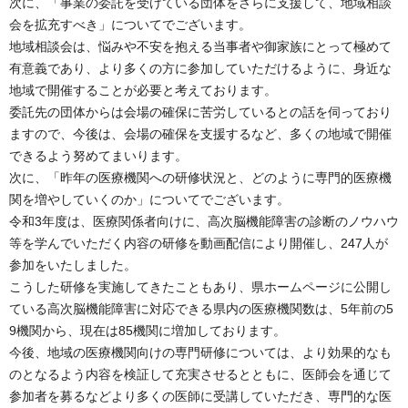
次に、「事業の委託を受けている団体をさらに支援して、地域相談
会を拡充すべき」についてでございます。
地域相談会は、悩みや不安を抱える当事者や御家族にとって極めて
有意義であり、より多くの方に参加していただけるように、身近な
地域で開催することが必要と考えております。
委託先の団体からは会場の確保に苦労しているとの話を伺っており
ますので、今後は、会場の確保を支援するなど、多くの地域で開催
できるよう努めてまいります。
次に、「昨年の医療機関への研修状況と、どのように専門的医療機
関を増やしていくのか」についてでございます。
令和3年度は、医療関係者向けに、高次脳機能障害の診断のノウハウ
等を学んでいただく内容の研修を動画配信により開催し、247人が
参加をいたしました。
こうした研修を実施してきたこともあり、県ホームページに公開し
ている高次脳機能障害に対応できる県内の医療機関数は、5年前の5
9機関から、現在は85機関に増加しております。
今後、地域の医療機関向けの専門研修については、より効果的なも
のとなるよう内容を検証して充実させるとともに、医師会を通じて
参加者を募るなどより多くの医師に受講していただき、専門的な医