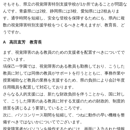
そもそも、県立の視覚障害特別支援学校が1か所であることが問題な
んです。青森県には2校、静岡県には3校、愛知県には2校ありま
す。通学時間を短縮し、安全な登校を保障するためにも、県内に複
数の視覚障害特別支援学校をつくるべきと考えますが、教育長、ど
うですか。
A 高田直芳 教育長
まず、視覚障害のある教員のための支援者を配置すべきについてで
ございます。
塙保己一学園では、視覚障害のある教員も勤務しており、こうした
教員に対しては同僚の教員がサポートを行うとともに、事務作業や
授業補助など教員の業務を支援するため、県の負担により会計年度
任用職員を配置して対応しております。
さらなる人的支援には、新たな財政負担を伴うことから、国に対し
て、こうした障害のある教員に対する支援のための財政的、制度的
措置を講じるよう要望しているところです。
次に、パソコンリース期間を短縮して、つねに動作の早い機種を整
備すべきではないかについてでございます。
視覚障害者がパソコンを操作するためには、画面に入力された情報