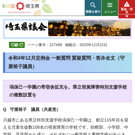
彩の国 埼玉県
緊急・防
情報を探す
メニュー
災
ページ番号：227489
掲載日：2025年12月22日
令和4年12月定例会 一般質問 質疑質問・答弁全文（守
屋裕子議員）
塙保己一学園の寄宿舎拡充を。県立視覚障害特別支援学校
の複数設置を
Q 守屋裕子 議員（共産党）
川越市にある県立特別支援学校塙保己一学園は、創立115年目を迎
える児童生徒数108名の視覚障害の学校です。幼稚部、小学部、中
学部、高等部から成り、それぞれに一般学級と重複学級がありま