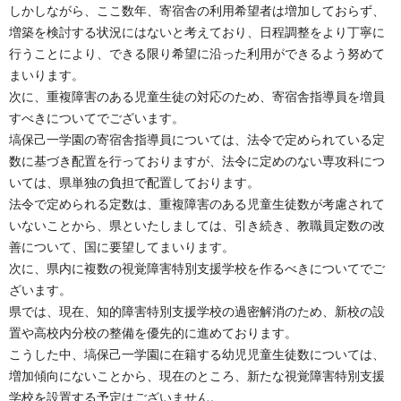
しかしながら、ここ数年、寄宿舎の利用希望者は増加しておらず、
増築を検討する状況にはないと考えており、日程調整をより丁寧に
行うことにより、できる限り希望に沿った利用ができるよう努めて
まいります。
次に、重複障害のある児童生徒の対応のため、寄宿舎指導員を増員
すべきについてでございます。
塙保己一学園の寄宿舎指導員については、法令で定められている定
数に基づき配置を行っておりますが、法令に定めのない専攻科につ
いては、県単独の負担で配置しております。
法令で定められる定数は、重複障害のある児童生徒数が考慮されて
いないことから、県といたしましては、引き続き、教職員定数の改
善について、国に要望してまいります。
次に、県内に複数の視覚障害特別支援学校を作るべきについてでご
ざいます。
県では、現在、知的障害特別支援学校の過密解消のため、新校の設
置や高校内分校の整備を優先的に進めております。
こうした中、塙保己一学園に在籍する幼児児童生徒数については、
増加傾向にないことから、現在のところ、新たな視覚障害特別支援
学校を設置する予定はございません。