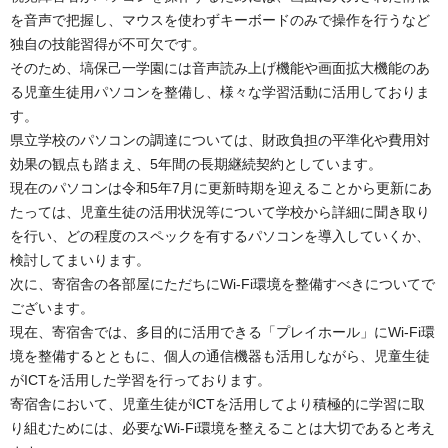
を音声で把握し、マウスを使わずキーボードのみで操作を行うなど
独自の技能習得が不可欠です。
そのため、塙保己一学園には音声読み上げ機能や画面拡大機能のあ
る児童生徒用パソコンを整備し、様々な学習活動に活用しておりま
す。
県立学校のパソコンの調達については、財政負担の平準化や費用対
効果の観点も踏まえ、5年間の長期継続契約としています。
現在のパソコンは令和5年7月に更新時期を迎えることから更新にあ
たっては、児童生徒の活用状況等について学校から詳細に聞き取り
を行い、どの程度のスペックを有するパソコンを導入していくか、
検討してまいります。
次に、寄宿舎の各部屋にただちにWi-Fi環境を整備すべきについてで
ございます。
現在、寄宿舎では、多目的に活用できる「プレイホール」にWi-Fi環
境を整備するとともに、個人の通信機器も活用しながら、児童生徒
がICTを活用した学習を行っております。
寄宿舎において、児童生徒がICTを活用してより積極的に学習に取
り組むためには、必要なWi-Fi環境を整えることは大切であると考え