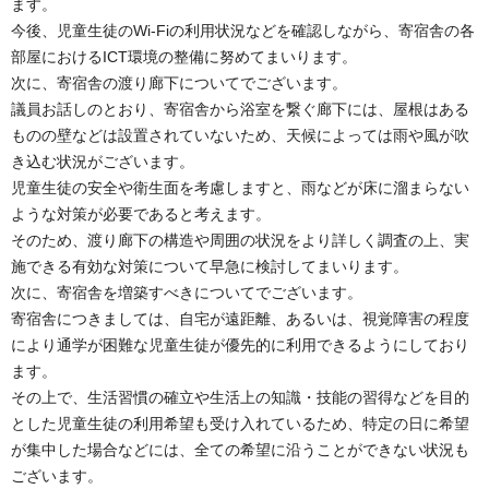
ます。
今後、児童生徒のWi-Fiの利用状況などを確認しながら、寄宿舎の各
部屋におけるICT環境の整備に努めてまいります。
次に、寄宿舎の渡り廊下についてでございます。
議員お話しのとおり、寄宿舎から浴室を繋ぐ廊下には、屋根はある
ものの壁などは設置されていないため、天候によっては雨や風が吹
き込む状況がございます。
児童生徒の安全や衛生面を考慮しますと、雨などが床に溜まらない
ような対策が必要であると考えます。
そのため、渡り廊下の構造や周囲の状況をより詳しく調査の上、実
施できる有効な対策について早急に検討してまいります。
次に、寄宿舎を増築すべきについてでございます。
寄宿舎につきましては、自宅が遠距離、あるいは、視覚障害の程度
により通学が困難な児童生徒が優先的に利用できるようにしており
ます。
その上で、生活習慣の確立や生活上の知識・技能の習得などを目的
とした児童生徒の利用希望も受け入れているため、特定の日に希望
が集中した場合などには、全ての希望に沿うことができない状況も
ございます。