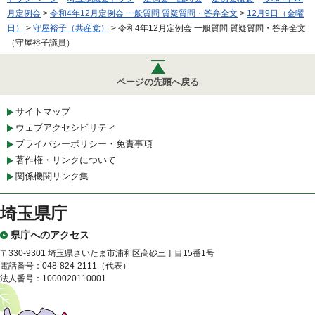
月定例会
>
令和4年12月定例会 一般質問 質疑質問・答弁全文
>
12月9日（金曜
日）
>
守屋裕子（共産党）
> 令和4年12月定例会 一般質問 質疑質問・答弁全文
（守屋裕子議員）
ページの先頭へ戻る
サイトマップ
ウェブアクセシビリティ
プライバシーポリシー・免責事項
著作権・リンクについて
関係機関リンク集
埼玉県庁
県庁へのアクセス
〒330-9301 埼玉県さいたま市浦和区高砂三丁目15番1号
電話番号：048-824-2111（代表）
法人番号：1000020110001