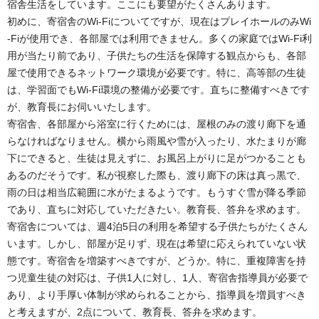
宿舎生活をしています。ここにも要望がたくさんあります。
初めに、寄宿舎のWi-Fiについてですが、現在はプレイホールのみWi
-Fiが使用でき、各部屋では利用できません。多くの家庭ではWi-Fi利
用が当たり前であり、子供たちの生活を保障する観点からも、各部
屋で使用できるネットワーク環境が必要です。特に、高等部の生徒
は、学習面でもWi-Fi環境の整備が必要です。直ちに整備すべきです
が、教育長にお伺いいたします。
寄宿舎、各部屋から浴室に行くためには、屋根のみの渡り廊下を通
らなければなりません。横から雨風や雪が入ったり、水たまりが廊
下にできると、生徒は見えずに、お風呂上がりに足がつかることも
あるのだそうです。私が視察した際も、渡り廊下の床は真っ黒で、
雨の日は相当広範囲に水がたまるようです。もうすぐ雪が降る季節
であり、直ちに対応していただきたい。教育長、答弁を求めます。
寄宿舎については、週4泊5日の利用を希望する子供たちがたくさん
います。しかし、部屋が足りず、現在は希望に応えられていない状
態です。寄宿舎を増築すべきですが、どうか。特に、重複障害を持
つ児童生徒の対応は、子供1人に対し、1人、寄宿舎指導員が必要で
あり、より手厚い体制が求められることから、指導員を増員すべき
と考えますが、2点について、教育長、答弁を求めます。