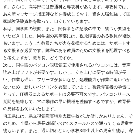
す。さらに、高等部には普通科と専攻科があります。専攻科では、
あん摩マッサージ指圧師などを養成しており、皆さん猛勉強して国
家試験受験資格を取って、自立していきます。
私は、同学園の視察、また、関係者との懇談の中で、幾つか要望を
いただきました。同学園の高等部には、視覚障害のある教員が複数
名います。こうした教員たちが力を発揮するためには、サポートす
る支援者が必要です。障害のある教員のための支援者を配置すべき
と考えますが、教育長、どうですか。
次に、同学園のパソコン視聴覚室で使用されるパソコンには、音声
読み上げソフトが必要です。しかし、立ち上げに要する時間が長
い、作業も遅い、フリーズが多いなど、処理能力が作業に追いつか
ないため、新しいパソコンを要望しています。視覚障害者の学習に
とって、IT機器によるサポートは必要不可欠です。パソコンリース
期間を短縮して、常に動作の早い機種を整備すべきですが、教育長
の見解をお伺いいたします。
埼玉県には、県立視覚障害特別支援学校が1か所しかありません。そ
のため、全県から最長2時間かけてスクールバスで通ってくる児童生
徒もいます。また、通い切れない小学校3年生以上の児童生徒は、寄