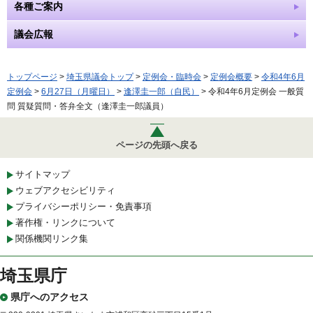
各種ご案内
議会広報
トップページ
>
埼玉県議会トップ
>
定例会・臨時会
>
定例会概要
>
令和4年6月
定例会
>
6月27日（月曜日）
>
逢澤圭一郎（自民）
> 令和4年6月定例会 一般質
問 質疑質問・答弁全文（逢澤圭一郎議員）
ページの先頭へ戻る
サイトマップ
ウェブアクセシビリティ
プライバシーポリシー・免責事項
著作権・リンクについて
関係機関リンク集
埼玉県庁
県庁へのアクセス