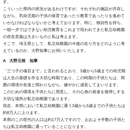
す。
こういった県内の状況があるわけですが、それぞれの施設が共存し
ながら、乳幼児期の子供の保育であったり教育であったりを進めて
いかなければならないかと考えております。特に、独自性を持ち、
一朝一夕ではできない幼児教育をこれまで培われてきた私立幼稚園
の存在意義は大きいものと私は考えます。
そこで、埼玉県として、私立幼稚園の今後の在り方をどのように考
えているのか、大野知事にお伺いいたします。
A 大野元裕 知事
「三つ子の魂百まで」と言われるとおり、3歳から5歳までの幼児期
は人生の基礎を作る大切な時期であり、この時期の子供たちは、周
囲の環境や友達と関わりながら、健やかに成長してまいります。
このための環境を子供たちに用意し、その心身の発達を後押しする
大切な場所が私立幼稚園であります。
現在、本県において私立幼稚園に通う3歳から5歳までの子供たちは
約8万人に上ります。
本県のこの世代の人口は約17万人ですので、おおよそ半数の子供た
ちは私立幼稚園に通っていることになります。