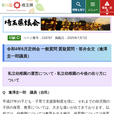
彩の国 埼玉県
緊急・防
情報を探す
メニュー
災
ページ番号：218767
掲載日：2025年7月7日
令和4年6月定例会 一般質問 質疑質問・答弁全文（逢澤
圭一郎議員）
私立幼稚園の運営について - 私立幼稚園の今後の在り方に
ついて
Q 逢澤圭一郎 議員（自民）
平成27年の子ども・子育て支援新制度を境に、それまでの幼児期の
子供の保育、教育については、大きな違いが出てきております。以
前では、幼稚園については教育をする施設、保育園については保育