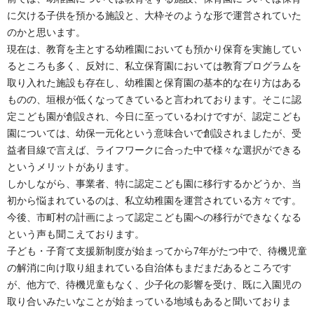
に欠ける子供を預かる施設と、大枠そのような形で運営されていた
のかと思います。
現在は、教育を主とする幼稚園においても預かり保育を実施してい
るところも多く、反対に、私立保育園においては教育プログラムを
取り入れた施設も存在し、幼稚園と保育園の基本的な在り方はある
ものの、垣根が低くなってきていると言われております。そこに認
定こども園が創設され、今日に至っているわけですが、認定こども
園については、幼保一元化という意味合いで創設されましたが、受
益者目線で言えば、ライフワークに合った中で様々な選択ができる
というメリットがあります。
しかしながら、事業者、特に認定こども園に移行するかどうか、当
初から悩まれているのは、私立幼稚園を運営されている方々です。
今後、市町村の計画によって認定こども園への移行ができなくなる
という声も聞こえております。
子ども・子育て支援新制度が始まってから7年がたつ中で、待機児童
の解消に向け取り組まれている自治体もまだまだあるところです
が、他方で、待機児童もなく、少子化の影響を受け、既に入園児の
取り合いみたいなことが始まっている地域もあると聞いておりま