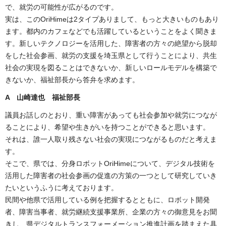
で、就労の可能性が広がるのです。
実は、このOriHimeは2タイプありまして、もっと大きいものもあり
ます。都内のカフェなどでも活躍しているということをよく聞きま
す。新しいテクノロジーを活用した、障害者の方々の絶望から脱却
をした社会参画、就労の支援を埼玉県として行うことにより、共生
社会の実現を図ることはできないか、新しいロールモデルを構築で
きないか、福祉部長から答弁を求めます。
A 山崎達也 福祉部長
議員お話しのとおり、重い障害があっても社会参加や就労につなが
ることにより、希望や生きがいを持つことができると思います。
それは、誰一人取り残さない社会の実現につながるものだと考えま
す。
そこで、県では、分身ロボットOriHimeについて、デジタル技術を
活用した障害者の社会参画の促進の方策の一つとして研究していき
たいというふうに考えております。
民間や他県で活用している例を把握するとともに、ロボット開発
者、障害当事者、就労継続支援事業所、企業の方々の御意見をお聞
きし、県デジタルトランスフォーメーション推進計画を踏まえた具