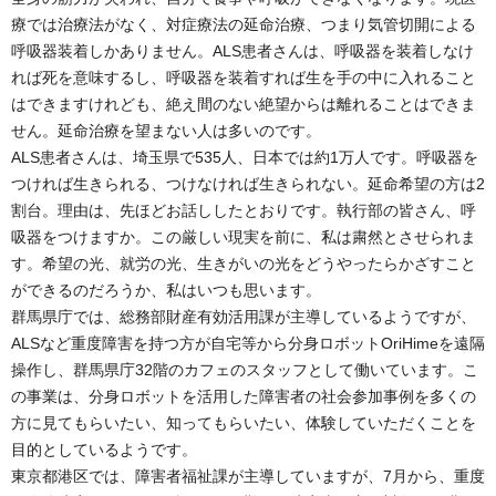
療では治療法がなく、対症療法の延命治療、つまり気管切開による
呼吸器装着しかありません。ALS患者さんは、呼吸器を装着しなけ
れば死を意味するし、呼吸器を装着すれば生を手の中に入れること
はできますけれども、絶え間のない絶望からは離れることはできま
せん。延命治療を望まない人は多いのです。
ALS患者さんは、埼玉県で535人、日本では約1万人です。呼吸器を
つければ生きられる、つけなければ生きられない。延命希望の方は2
割台。理由は、先ほどお話ししたとおりです。執行部の皆さん、呼
吸器をつけますか。この厳しい現実を前に、私は粛然とさせられま
す。希望の光、就労の光、生きがいの光をどうやったらかざすこと
ができるのだろうか、私はいつも思います。
群馬県庁では、総務部財産有効活用課が主導しているようですが、
ALSなど重度障害を持つ方が自宅等から分身ロボットOriHimeを遠隔
操作し、群馬県庁32階のカフェのスタッフとして働いています。こ
の事業は、分身ロボットを活用した障害者の社会参加事例を多くの
方に見てもらいたい、知ってもらいたい、体験していただくことを
目的としているようです。
東京都港区では、障害者福祉課が主導していますが、7月から、重度