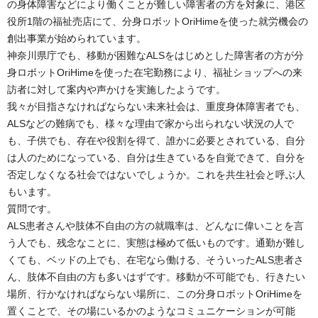
の身体障害などにより働くことが難しい障害者の方を対象に、港区
役所1階の福祉売店にて、分身ロボットOriHimeを使った就労機会の
創出事業が始められています。
神奈川県庁でも、移動が困難なALSをはじめとした障害者の方が分
身ロボットOriHimeを使った在宅勤務により、福祉ショップへの来
訪者に対して案内や声かけを実施したようです。
我々が目指さなければならない未来社会は、重度身体障害者でも、
ALSなどの難病でも、様々な理由で家から出られない状況の人で
も、子供でも、存在や役割を得て、誰かに必要とされている、自分
は人のためになっている、自分は生きているを自覚できて、自分を
否定しなくなる社会ではないでしょうか。これを共生社会と呼ぶ人
もいます。
質問です。
ALS患者さんや肢体不自由の方の就職率は、どんなに偉いことを言
う人でも、残念なことに、実態は極めて低いものです。通勤が難し
くても、ベッドの上でも、在宅なら働ける、そういったALS患者さ
ん、肢体不自由の方も多いはずです。移動が不可能でも、行きたい
場所、行かなければならない場所に、この分身ロボットOriHimeを
置くことで、その場にいるかのようなコミュニケーションが可能