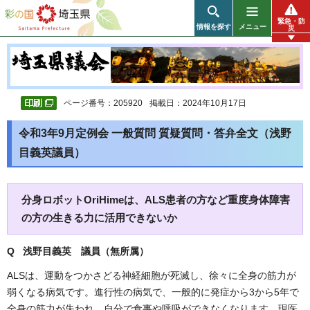
彩の国 埼玉県
緊急・防
情報を探す
メニュー
災
ページ番号：205920
掲載日：2024年10月17日
令和3年9月定例会 一般質問 質疑質問・答弁全文（浅野
目義英議員）
分身ロボットOriHimeは、ALS患者の方など重度身体障害
の方の生きる力に活用できないか
Q 浅野目義英 議員（無所属）
ALSは、運動をつかさどる神経細胞が死滅し、徐々に全身の筋力が
弱くなる病気です。進行性の病気で、一般的に発症から3から5年で
全身の筋力が失われ、自分で食事や呼吸ができなくなります。現医