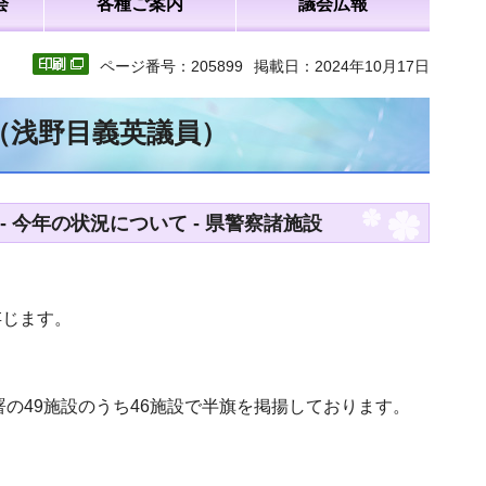
会
各種ご案内
議会広報
ページ番号：205899
掲載日：2024年10月17日
文（浅野目義英議員）
今年の状況について - 県警察諸施設
存じます。
署の49施設のうち46施設で半旗を掲揚しております。