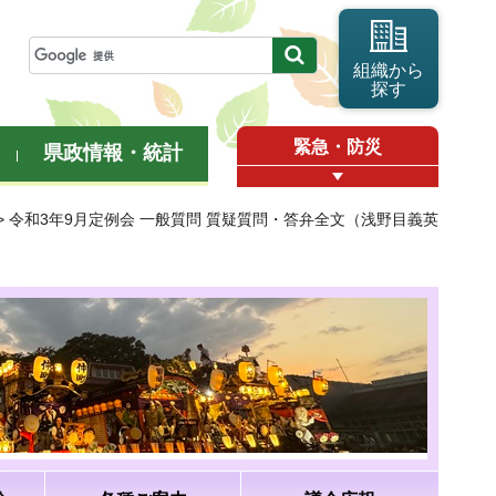
組織から
探す
緊急・防災
県政情報・統計
> 令和3年9月定例会 一般質問 質疑質問・答弁全文（浅野目義英