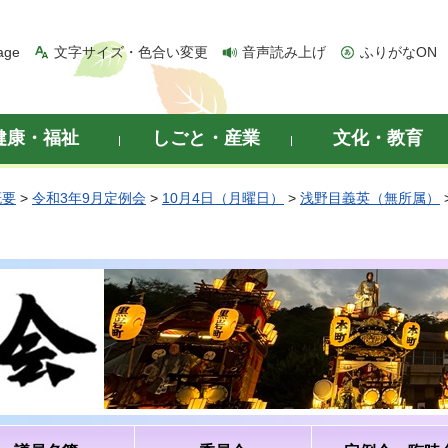
age
文字サイズ・色合い変更
音声読み上げ
ふりがなON
健康・福祉
しごと・産業
文化・教育
概要
>
令和3年9月定例会
>
10月4日（月曜日）
>
浅野目義英（無所属）