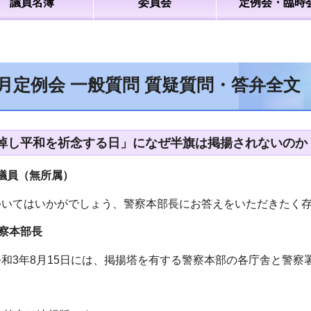
議員名簿
委員会
定例会・臨時
9月定例会 一般質問 質疑質問・答弁全
悼し平和を祈念する日」になぜ半旗は掲揚されないのか - 
議員（無所属）
ついてはいかがでしょう、警察本部長にお答えをいただきたく
察本部長
和3年8月15日には、掲揚塔を有する警察本部の各庁舎と警察