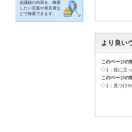
会議録の内容を、検索
したい言葉や発言者な
どで検索できます。
より良い
このページの
1：役に立
このページの
1：見つけ