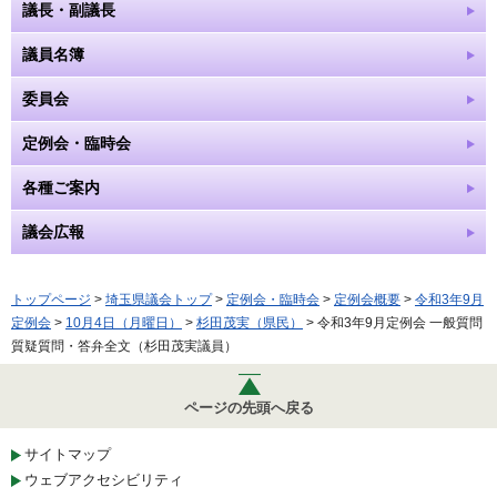
議長・副議長
議員名簿
委員会
定例会・臨時会
各種ご案内
議会広報
トップページ
>
埼玉県議会トップ
>
定例会・臨時会
>
定例会概要
>
令和3年9月
定例会
>
10月4日（月曜日）
>
杉田茂実（県民）
> 令和3年9月定例会 一般質問
質疑質問・答弁全文（杉田茂実議員）
ページの先頭へ戻る
サイトマップ
ウェブアクセシビリティ