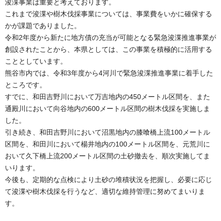
浚渫事業は重要と考えております。
これまで浚渫や樹木伐採事業については、事業費をいかに確保する
かが課題でありました。
令和2年度から新たに地方債の充当が可能となる緊急浚渫推進事業が
創設されたことから、本県としては、この事業を積極的に活用する
こととしています。
熊谷市内では、令和3年度から4河川で緊急浚渫推進事業に着手した
ところです。
すでに、和田吉野川において万吉地内の450メートル区間を、また
通殿川において向谷地内の600メートル区間の樹木伐採を実施しま
した。
引き続き、和田吉野川において沼黒地内の膝喰橋上流100メートル
区間を、和田川において楊井地内の100メートル区間を、元荒川に
おいて久下橋上流200メートル区間の土砂撤去を、順次実施してま
いります。
今後も、定期的な点検により土砂の堆積状況を把握し、必要に応じ
て浚渫や樹木伐採を行うなど、適切な維持管理に努めてまいりま
す。