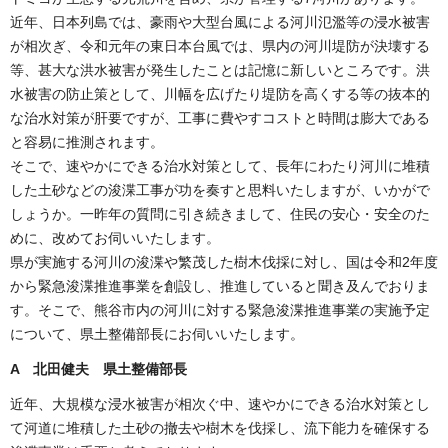
近年、日本列島では、豪雨や大型台風による河川氾濫等の浸水被害
が相次ぎ、令和元年の東日本台風では、県内の河川堤防が決壊する
等、甚大な洪水被害が発生したことは記憶に新しいところです。洪
水被害の防止策として、川幅を広げたり堤防を高くする等の抜本的
な治水対策が肝要ですが、工事に費やすコストと時間は膨大である
と容易に推測されます。
そこで、速やかにできる治水対策として、長年にわたり河川に堆積
した土砂などの浚渫工事が功を奏すと思料いたしますが、いかがで
しょうか。一昨年の質問に引き続きまして、住民の安心・安全のた
めに、改めてお伺いいたします。
県が実施する河川の浚渫や繁茂した樹木伐採に対し、国は令和2年度
から緊急浚渫推進事業を創設し、推進していると聞き及んでおりま
す。そこで、熊谷市内の河川に対する緊急浚渫推進事業の実施予定
について、県土整備部長にお伺いいたします。
A 北田健夫 県土整備部長
近年、大規模な浸水被害が相次ぐ中、速やかにできる治水対策とし
て河道に堆積した土砂の撤去や樹木を伐採し、流下能力を確保する