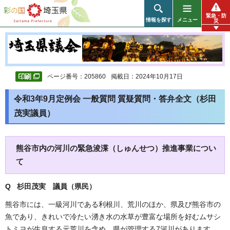
彩の国 埼玉県
緊急・防
情報を探す
メニュー
災
ページ番号：205860
掲載日：2024年10月17日
令和3年9月定例会 一般質問 質疑質問・答弁全文（杉田
茂実議員）
熊谷市内の河川の緊急浚渫（しゅんせつ）推進事業につい
て
Q 杉田茂実 議員（県民）
熊谷市には、一級河川である利根川、荒川のほか、県及び熊谷市の
魚であり、きれいで冷たい湧き水の水草が豊富な場所を好むムサシ
トミヨが生息する元荒川を含め、県が管理する7河川があります。