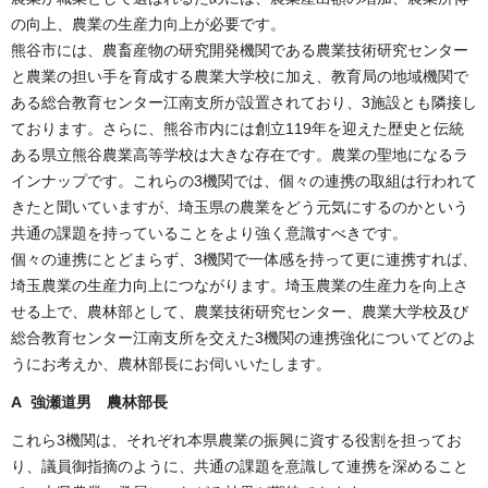
の向上、農業の生産力向上が必要です。
熊谷市には、農畜産物の研究開発機関である農業技術研究センター
と農業の担い手を育成する農業大学校に加え、教育局の地域機関で
ある総合教育センター江南支所が設置されており、3施設とも隣接し
ております。さらに、熊谷市内には創立119年を迎えた歴史と伝統
ある県立熊谷農業高等学校は大きな存在です。農業の聖地になるラ
インナップです。これらの3機関では、個々の連携の取組は行われて
きたと聞いていますが、埼玉県の農業をどう元気にするのかという
共通の課題を持っていることをより強く意識すべきです。
個々の連携にとどまらず、3機関で一体感を持って更に連携すれば、
埼玉農業の生産力向上につながります。埼玉農業の生産力を向上さ
せる上で、農林部として、農業技術研究センター、農業大学校及び
総合教育センター江南支所を交えた3機関の連携強化についてどのよ
うにお考えか、農林部長にお伺いいたします。
A 強瀬道男 農林部長
これら3機関は、それぞれ本県農業の振興に資する役割を担ってお
り、議員御指摘のように、共通の課題を意識して連携を深めること