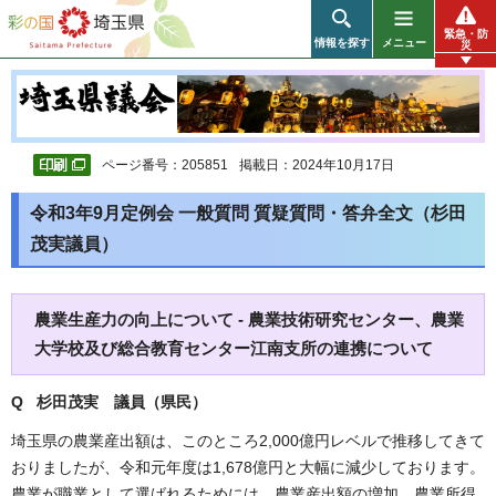
彩の国 埼玉県
緊急・防
情報を探す
メニュー
災
ページ番号：205851
掲載日：2024年10月17日
令和3年9月定例会 一般質問 質疑質問・答弁全文（杉田
茂実議員）
農業生産力の向上について - 農業技術研究センター、農業
大学校及び総合教育センター江南支所の連携について
Q 杉田茂実 議員（県民）
埼玉県の農業産出額は、このところ2,000億円レベルで推移してきて
おりましたが、令和元年度は1,678億円と大幅に減少しております。
農業が職業として選ばれるためには、農業産出額の増加、農業所得