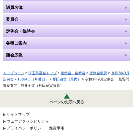
議員名簿
委員会
定例会・臨時会
各種ご案内
議会広報
トップページ
>
埼玉県議会トップ
>
定例会・臨時会
>
定例会概要
>
令和3年9月
定例会
>
10月4日（月曜日）
>
杉田茂実（県民）
> 令和3年9月定例会 一般質問
質疑質問・答弁全文（杉田茂実議員）
ページの先頭へ戻る
サイトマップ
ウェブアクセシビリティ
プライバシーポリシー・免責事項