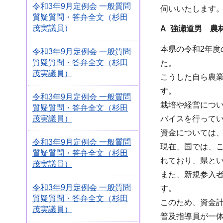
令和3年9月定例会 一般質問
伺いいたします
質疑質問・答弁全文（杉田
茂実議員）
A 強瀬道男 農
本県の令和2年度
令和3年9月定例会 一般質問
質疑質問・答弁全文（杉田
た。
茂実議員）
こうした自ら農
す。
令和3年9月定例会 一般質問
栽培や経営につ
質疑質問・答弁全文（杉田
茂実議員）
バイスを行って
資金については
令和3年9月定例会 一般質問
現在、国では、
質疑質問・答弁全文（杉田
れており、県と
茂実議員）
また、新規参入
令和3年9月定例会 一般質問
す。
質疑質問・答弁全文（杉田
このため、資金
茂実議員）
普及指導員が一