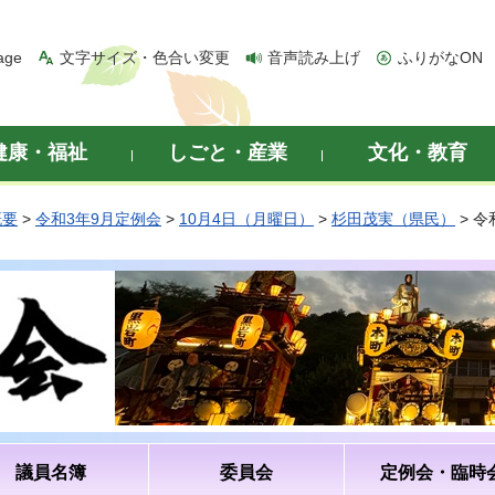
age
文字サイズ・色合い変更
音声読み上げ
ふりがなON
健康・福祉
しごと・産業
文化・教育
概要
>
令和3年9月定例会
>
10月4日（月曜日）
>
杉田茂実（県民）
> 
議員名簿
委員会
定例会・臨時