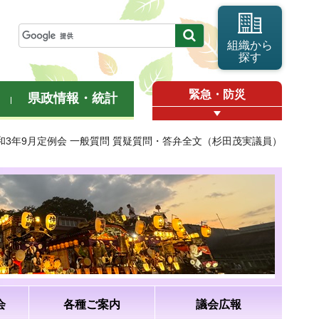
組織から
探す
緊急・防災
県政情報・統計
令和3年9月定例会 一般質問 質疑質問・答弁全文（杉田茂実議員）
会
各種ご案内
議会広報