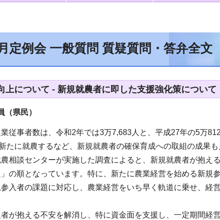
9月定例会 一般質問 質疑質問・答弁全文
向上について - 新規就農者に即した支援強化策について
員（県民）
業従事者数は、令和2年では3万7,683人と、平成27年の5万
が新たに就農するなど、新規就農者の確保育成への取組の成果も
就農相談センターが実施した調査によると、新規就農者が抱え
足」の順となっています。特に、新たに農業経営を始める新規
規参入者の課題に対応し、農業経営をいち早く軌道に乗せ、経
。
入者が抱える不安を解消し、特に資金面を支援し、一定期間経