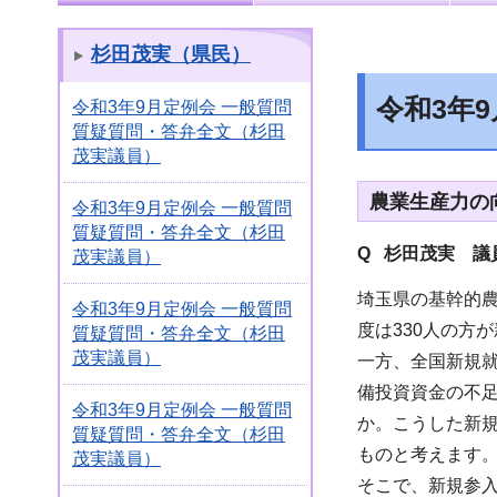
杉田茂実（県民）
令和3年
令和3年9月定例会 一般質問
質疑質問・答弁全文（杉田
茂実議員）
農業生産力の
令和3年9月定例会 一般質問
質疑質問・答弁全文（杉田
Q 杉田茂実 議
茂実議員）
埼玉県の基幹的農
令和3年9月定例会 一般質問
度は330人の方
質疑質問・答弁全文（杉田
茂実議員）
一方、全国新規
備投資資金の不
令和3年9月定例会 一般質問
か。こうした新
質疑質問・答弁全文（杉田
ものと考えます
茂実議員）
そこで、新規参