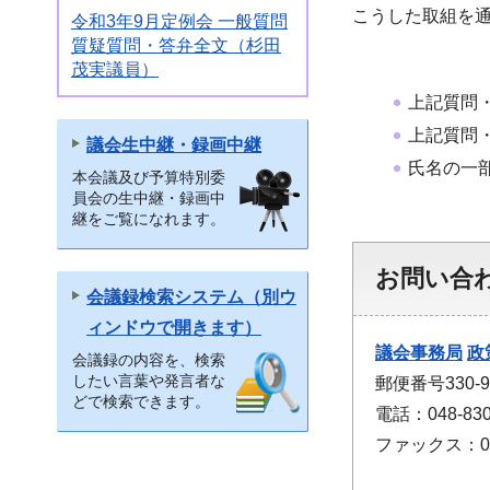
こうした取組を
令和3年9月定例会 一般質問
質疑質問・答弁全文（杉田
茂実議員）
上記質問
上記質問
議会生中継・録画中継
氏名の一
本会議及び予算特別委
員会の生中継・録画中
継をご覧になれます。
お問い合
会議録検索システム（別ウ
ィンドウで開きます）
議会事務局
政
会議録の内容を、検索
したい言葉や発言者な
郵便番号330
どで検索できます。
電話：048-830
ファックス：048