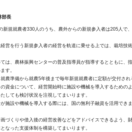
。
林部長
の新規就農者330人のうち、農外からの新規参入者は205人で
業経営を行う新規参入者の経営を軌道に乗せる上では、栽培技
いては、農林振興センターの普及指導員が指導するとともに、
います。
、就農準備から就農5年後まで毎年新規就農者に定額が交付され
この資金について、経営開始時に施設や機械を導入するための
いたしても検討状況を注視してまいります。
者が施設や機械を導入する際には、国の無利子融資を活用でき
計画づくりや借入後の経営改善などをアドバイスできるよう、
体となった支援体制を構築してまいります。